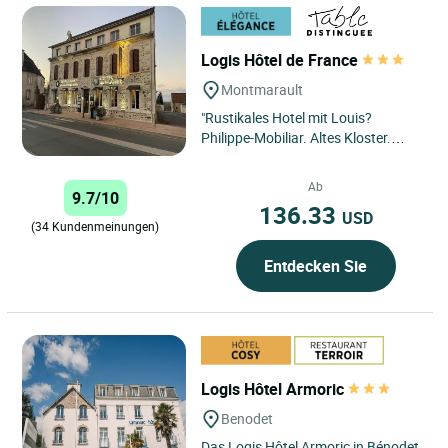
Logis Hôtel de France
Montmarault
"Rustikales Hotel mit Louis?
Philippe-Mobiliar. Altes Kloster.
Speisekarte mit Schwerpunkt auf
regionalen Spezialitäten. ...
Ab
9.7/10
136.33
USD
(34 Kundenmeinungen)
Entdecken Sie
Logis Hôtel Armoric
Benodet
Das Logis Hôtel Armoric in Bénodet