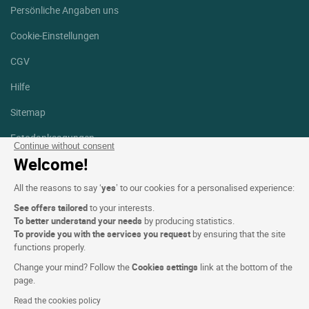
Persönliche Angaben uns
Cookie-Einstellungen
CGV
Hilfe
Sitemap
Fotodanksagungen
Continue without consent
Welcome!
Folgen Sie uns
Facebook
Instagram
All the reasons to say ‘
yes
’ to our cookies for a personalised experience:
See offers tailored
to your interests.
Linkedin
To better understand your needs
by producing statistics.
To provide you with the services you request
by ensuring that the site
functions properly.
Change your mind? Follow the
Cookies settings
link at the bottom of the
page.
Logis Hotel copyright © 2026 Alle Rechte vorbehalten - CGV.
Read the cookies policy