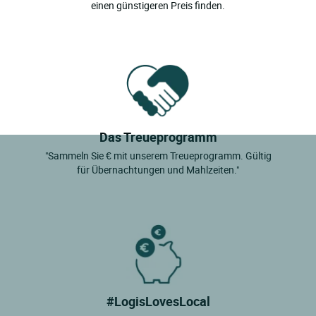
einen günstigeren Preis finden.
Das Treueprogramm
"Sammeln Sie € mit unserem Treueprogramm. Gültig
für Übernachtungen und Mahlzeiten."
#LogisLovesLocal