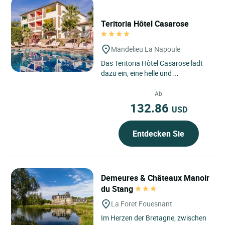
Teritoria Hôtel Casarose
Mandelieu La Napoule
Das Teritoria Hôtel Casarose lädt
dazu ein, eine helle und
zeitgenössische Adresse in
Mandelieu-la-Napoule zu
Ab
entdecken,...
132.86
USD
Entdecken Sie
Demeures & Châteaux Manoir
du Stang
La Foret Fouesnant
Im Herzen der Bretagne, zwischen