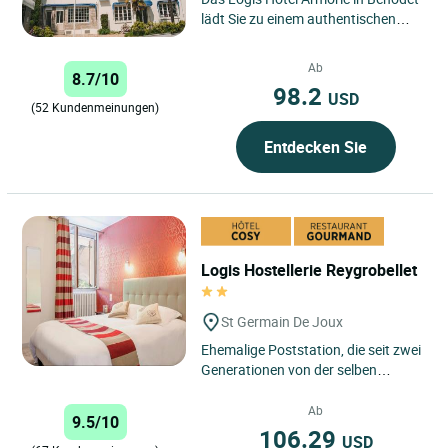
lädt Sie zu einem authentischen
Urlaub zwischen Meer und Natur
ein. Es liegt ideal...
Ab
8.7/10
98.2
USD
(52 Kundenmeinungen)
Entdecken Sie
Logis Hostellerie Reygrobellet
St Germain De Joux
Ehemalige Poststation, die seit zwei
Generationen von der selben
Familie geführt wird. In der Küche
geben die regionalen...
Ab
9.5/10
106.29
USD