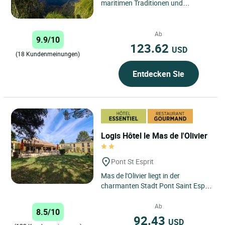
maritimen Traditionen und
jahrhundertealtem Erbe, öffnet
Ihnen Demeures & Châteaux Le...
Ab
9.9/10
123.62
USD
(18 Kundenmeinungen)
Entdecken Sie
Logis Hôtel le Mas de l'Olivier
Pont St Esprit
Mas de l'Olivier liegt in der
charmanten Stadt Pont Saint Esprit
und bietet einen Rückzugsort im
Herzen der Region Gard....
Ab
8.5/10
92.43
USD