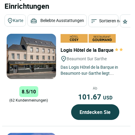
Einrichtungen
Karte
Beliebte Ausstattungen
Sortieren nach
St
Logis Hôtel de la Barque
Beaumont Sur Sarthe
Das Logis Hôtel de la Barque in
Beaumont-sur-Sarthe liegt
strategisch günstig auf der Achse
Alençon/Le Mans. Dank seiner...
Ab
8.5/10
101.67
USD
(62 Kundenmeinungen)
Entdecken Sie