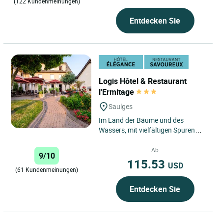
(122 Kundenmeinungen)
Entdecken Sie
Logis Hôtel & Restaurant
l'Ermitage
Saulges
Im Land der Bäume und des
Wassers, mit vielfältigen Spuren
aus der Geschichte und
Urgeschichte. Gasthaus im
Ab
9/10
Landstil, ganz...
115.53
USD
(61 Kundenmeinungen)
Entdecken Sie