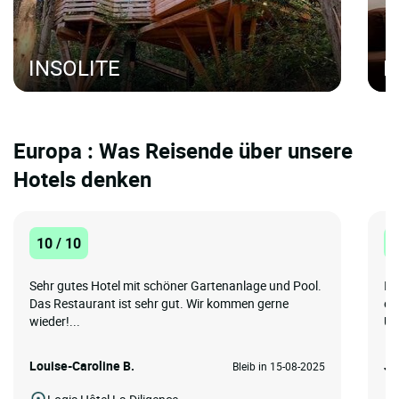
INSOLITE
H
Europa : Was Reisende über unsere
Hotels denken
10 / 10
1
Sehr gutes Hotel mit schöner Gartenanlage und Pool.
Ic
Das Restaurant ist sehr gut. Wir kommen gerne
ei
wieder!...
Üb
Louise-Caroline B.
Je
Bleib in 15-08-2025