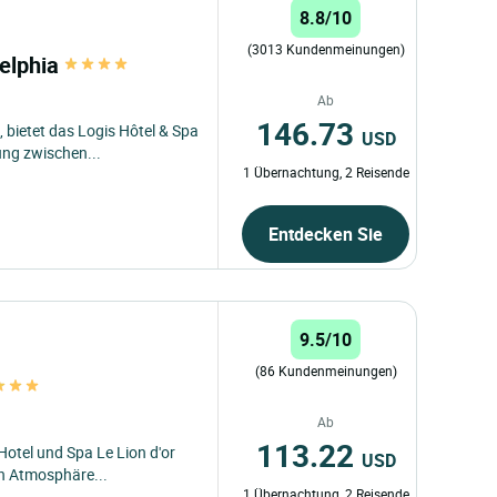
8.8/10
(3013 Kundenmeinungen)
delphia
Ab
146.73
 bietet das Logis Hôtel & Spa
USD
ung zwischen...
1 Übernachtung, 2 Reisende
Entdecken Sie
9.5/10
(86 Kundenmeinungen)
Ab
113.22
otel und Spa Le Lion d'or
USD
en Atmosphäre...
1 Übernachtung, 2 Reisende