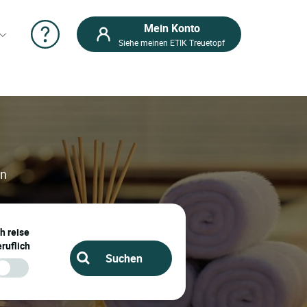
Mein Konto
Siehe meinen ETIK Treuetopf
en
ch reise
ruflich