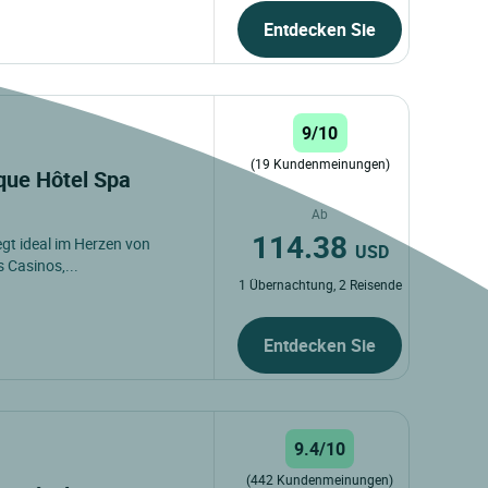
Entdecken Sie
9/10
(19 Kundenmeinungen)
ique Hôtel Spa
Ab
114.38
egt ideal im Herzen von
USD
s Casinos,...
1 Übernachtung, 2 Reisende
Entdecken Sie
9.4/10
(442 Kundenmeinungen)