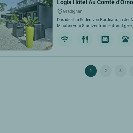
Logis Hôtel Au Comté d'Orno
Gradignan
Das ideal im Süden von Bordeaux, in der
Minuten vom Stadtzentrum entfernt gele
1
2
3