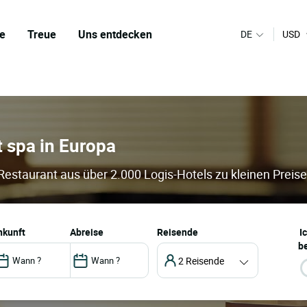
e
Treue
Uns entdecken
DE
USD
t spa in Europa
 Restaurant aus über 2.000 Logis-Hotels zu kleinen Preis
ankunft
abreise
Reisende
I
be
2 Reisende