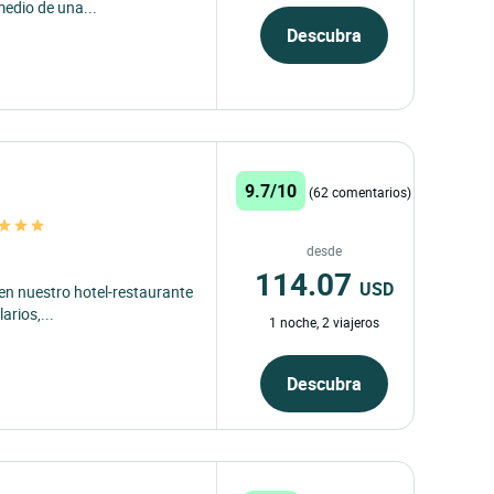
medio de una...
Descubra
9.7/10
(62 comentarios)
desde
114.07
USD
 en nuestro hotel-restaurante
arios,...
1 noche, 2 viajeros
Descubra