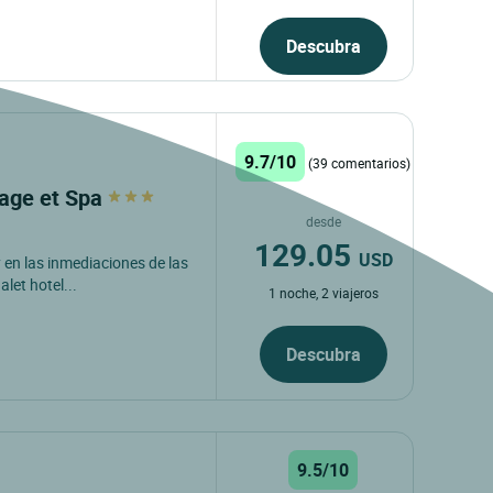
Descubra
9.7/10
(39 comentarios)
page et Spa
desde
129.05
USD
y en las inmediaciones de las
let hotel...
1 noche, 2 viajeros
Descubra
9.5/10