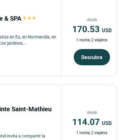
lle & SPA
desde
170.53
USD
 sitúa en Eu, en Normandía, en
1 noche, 2 viajeros
on jardines,...
Descubra
Pointe Saint-Mathieu
desde
114.07
USD
1 noche, 2 viajeros
tel invita a compartir la