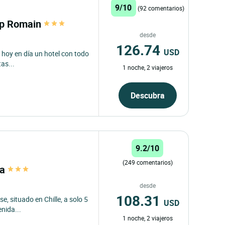
9/10
(92 comentarios)
mp Romain
desde
126.74
USD
 hoy en día un hotel con todo
tas...
1 noche, 2 viajeros
Descubra
9.2/10
(249 comentarios)
pa
desde
108.31
, situado en Chille, a solo 5
USD
enida...
1 noche, 2 viajeros