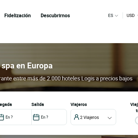
Fidelización
Descubrirnos
ES
USD
 spa en Europa
rante entre más de 2.000 hoteles Logis a precios bajos
llegada
salida
Viajeros
Via
t
2 Viajeros