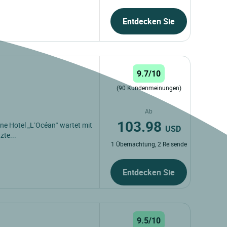
Entdecken Sie
9.7/10
(90 Kundenmeinungen)
Ab
103.98
ne Hotel „L’Océan“ wartet mit
USD
zte...
1 Übernachtung, 2 Reisende
Entdecken Sie
9.5/10