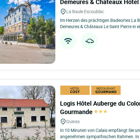
Demeures & Châteaux Hôtel l
La Baule Escoublac
Im Herzen des prächtigen Badeortes La B
Demeures & Châteaux Le Saint Pierre in e
Logis Hôtel Auberge du Colo
Gourmande
Guines
In 10 Minuten von Calais empfängt Sie un
angenehmen sympathischen Rahmen. In d