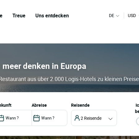
e
Treue
Uns entdecken
DE
USD
m meer denken in Europa
 Restaurant aus über 2.000 Logis-Hotels zu kleinen Preis
ankunft
abreise
Reisende
I
be
2 Reisende