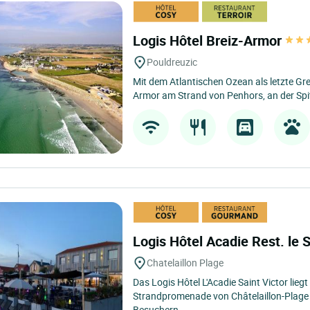
Logis Hôtel Breiz-Armor
Pouldreuzic
Mit dem Atlantischen Ozean als letzte Gre
Armor am Strand von Penhors, an der Spit
Logis Hôtel Acadie Rest. le 
Chatelaillon Plage
Das Logis Hôtel L'Acadie Saint Victor liegt
Strandpromenade von Châtelaillon-Plage 
Besuchern...