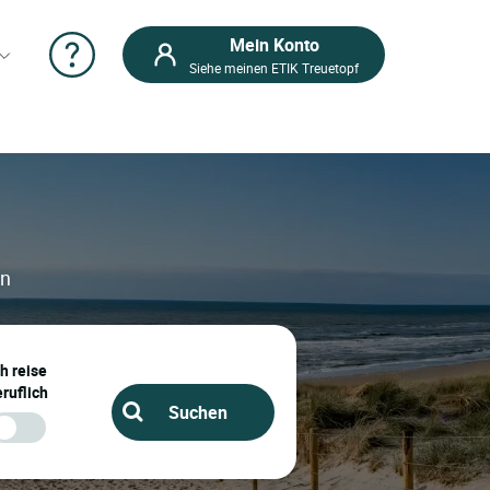
Mein Konto
Siehe meinen ETIK Treuetopf
en
ch reise
ruflich