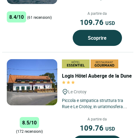
di tradizione alberghiera al vostro
servizio dalla...
A partire da
8.4/10
(61 recensioni)
109.76
USD
Scoprire
Logis Hôtel Auberge de la Dune
Le Crotoy
Piccola e simpatica struttura tra
Rue e Le Crotoy, in un'atmosfera
campestre, vicino al parco
ornitologico. Specialità della...
A partire da
8.5/10
109.76
USD
(172 recensioni)