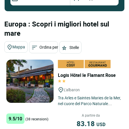
Europa : Scopri i migliori hotel sul
mare
Mappa
Ordina per
Stelle
Logis Hôtel le Flamant Rose
L'albaron
Tra Arles e Saintes Maries de la Mer,
nel cuore del Parco Naturale
Regionale della Camargue, nel
piccolo villaggio di Albaron,...
A partire da
9.5/10
(38 recensioni)
83.18
USD