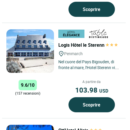
Scoprire
Logis Hôtel le Sterenn
Penmarch
Nel cuore del Pays Bigouden, di
fronte al mare, l'Hotel Sterenn vi
invita a fare un viaggio di
scoperta... Gourmet, rilassante...
A partire da
9.6/10
103.98
USD
(157 recensioni)
Scoprire