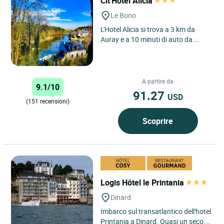
Cit'Hotel Alicia
Le Bono
L'Hotel Alicia si trova a 3 km da
Auray e a 10 minuti di auto da
Vannes, nel cuore del Golfo del
Morbihan. Una splendida...
A partire da
9.1/10
91.27
USD
(151 recensioni)
Scoprire
Logis Hôtel le Printania
Dinard
Imbarco sul transatlantico dell'hotel
Printania a Dinard. Quasi un secolo