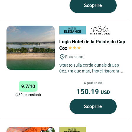
Scoprire
Logis Hôtel de la Pointe du Cap
Coz
Fouesnant
Situato sulla corda dunale di Cap
Coz, tra due mari, l'hotel ristorante
La Pointe è il luogo ideale per
riposarsi e rilassarsi....
A partire da
9.7/10
150.19
USD
(469 recensioni)
Scoprire