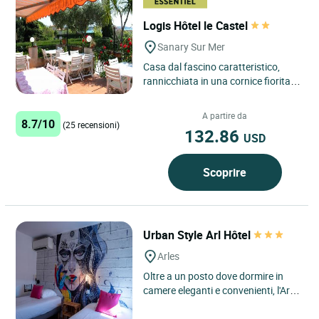
Logis Hôtel le Castel
Sanary Sur Mer
Casa dal fascino caratteristico,
rannicchiata in una cornice fiorita,
vicino al mare e alle spiagge.
L'accoglienza personalizzata...
A partire da
8.7/10
(25 recensioni)
132.86
USD
Scoprire
Urban Style Arl Hôtel
Arles
Oltre a un posto dove dormire in
camere eleganti e convenienti, l'Arl
HÔTEL vuole essere un luogo di
scambio, convivialità...