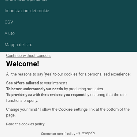
Impostazioni dei cookie
CGV
Aiuto
Mappa del sito
Crediti fotografici
Continue without consent
Welcome!
Seguici
All the reasons to say ‘
yes
’ to our cookies for a personalised experience:
Facebook
Instagram
See offers tailored
to your interests.
To better understand your needs
by producing statistics.
Linkedin
To provide you with the services you request
by ensuring that the site
functions properly.
Change your mind? Follow the
Cookies settings
link at the bottom of the
page.
Read the cookies policy
Logis Hotels copyright © 2026 Tutti i diritti riservati - CGV. Powered
Consents certified by
by
SIWAY