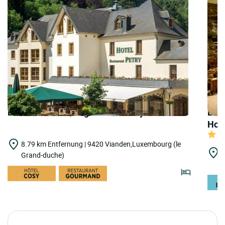
LOGIS HOTELS | Logis Hôtel Petry
LOGI
Hote
8.79 km Entfernung | 9420 Vianden,Luxembourg (le
2
Grand-duche)
S