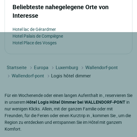
Beliebteste nahegelegene Orte von
Interesse
Hotel lac de Gérardmer
Hotel Palais de Compiègne
Hotel Place des Vosges
Startseite
Europa
Luxemburg
Wallendorf-pont
Wallendorf-pont
Logis hôtel dimmer
Für ein Wochenende oder einen langen Aufenthalt in
, reservieren Sie
in unserem
Hôtel Logis Hôtel Dimmer bei WALLENDORF-PONT
in
nur wenigen Klicks. Allein, mit der ganzen Familie oder mit
Freunden, für die Ferien oder einen Kurztrip in
, kommen Sie , um die
Region zu entdecken und entspannen Sie im Hôtel mit ganzem
Komfort.