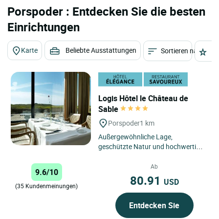
Porspoder : Entdecken Sie die besten
Einrichtungen
Karte
Beliebte Ausstattungen
Sortieren nach
St
Logis Hôtel le Château de
Sable
Porspoder
1 km
Außergewöhnliche Lage,
geschützte Natur und hochwertige
Dienstleistungen! Das Château de
Sable zeichnet sich durch seine...
Ab
9.6/10
80.91
USD
(35 Kundenmeinungen)
Entdecken Sie