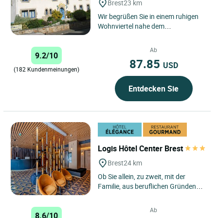
Brest
23 km
Wir begrüßen Sie in einem ruhigen
Wohnviertel nahe dem
Stadtzentrum in unserem typisch
bretonischen und von Grün
Ab
9.2/10
umgebenen...
87.85
USD
(182 Kundenmeinungen)
Entdecken Sie
Logis Hôtel Center Brest
Brest
24 km
Ob Sie allein, zu zweit, mit der
Familie, aus beruflichen Gründen
oder zum Vergnügen reisen, unser
Haus bietet Ihnen hochwertige...
Ab
8.6/10