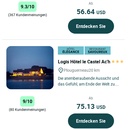
Hotel bietet seinen Gästen...
Ab
9.3/10
56.64
USD
(367 Kundenmeinungen)
Entdecken Sie
Logis Hôtel le Castel Ac'h
Plouguerneau
20 km
Die atemberaubende Aussicht und
das Gefühl, am Ende der Welt zu
sein, sind die Schlüsselwörter
dieses Hotels, das direkt...
Ab
9/10
75.13
USD
(80 Kundenmeinungen)
Entdecken Sie