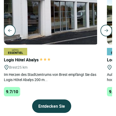
Logis Hôtel Abalys
Logi
Brest
25 km
Po
Im Herzen des Stadtzentrums von Brest empfängt Sie das
Außer
Logis Hôtel Abalys 200 m...
hochw
9.7/10
9.6
Entdecken Sie