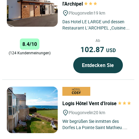
l'Archipel
Plougonvelin
19 km
Das Hotel LE LARGE und dessen
Restaurant L’ARCHIPEL „Cuisine
traditionnelle Terre et Mer”
(traditionelle Küche vom...
Ab
8.4/10
102.87
USD
(124 Kundenmeinungen)
Entdecken Sie
Logis Hôtel Vent d'Iroise
Plougonvelin
20 km
Wir begrüßen Sie inmitten des
Dorfes La Pointe Saint Mathieu.
Das aus 7 Häusern bestehende