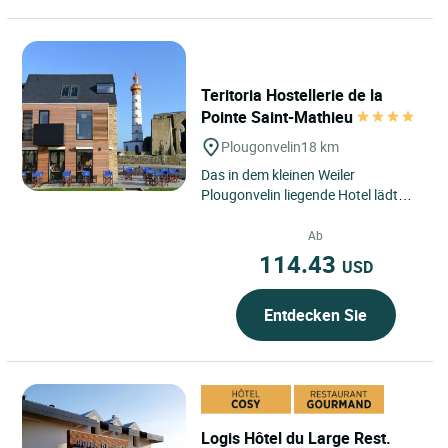
Teritoria Hostellerie de la
Pointe Saint-Mathieu
Plougonvelin
18 km
Das in dem kleinen Weiler
Plougonvelin liegende Hotel lädt
seine Gäste ein, die unvergesslichen
Ausflüge in einer vollkommenen...
Ab
114.43
USD
Entdecken Sie
Logis Hôtel du Large Rest.