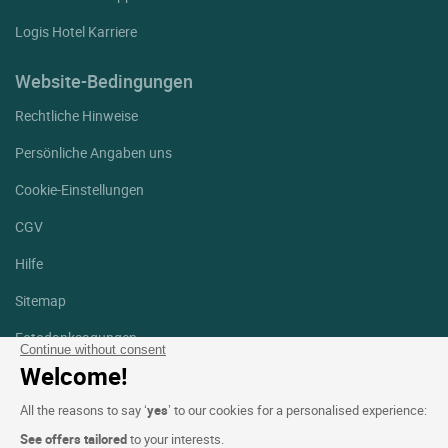
Logis Hotel Karriere
Website-Bedingungen
Rechtliche Hinweise
Persönliche Angaben uns
Cookie-Einstellungen
CGV
Hilfe
Sitemap
Fotodanksagungen
Continue without consent
Welcome!
Folgen Sie uns
Facebook
Instagram
All the reasons to say ‘
yes
’ to our cookies for a personalised experience:
See offers tailored
to your interests.