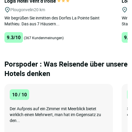
Logis Hôtel Vent d'Iroise
Logi
Plougonvelin
20 km
Br
Wir begrüßen Sie inmitten des Dorfes La Pointe Saint
Wir b
Mathieu. Das aus 7 Häusern...
Stadt
9.3/10
9.2
(367 Kundenmeinungen)
Porspoder : Was Reisende über unsere
Hotels denken
10 / 10
8
Der Aufpreis auf ein Zimmer mit Meerblick bietet
Se
wirklich einen Mehrwert, man hat im Gegensatz zu
ei
den...