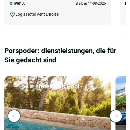
Oliver J.
Ev
Bleib in 11-08-2025
Logis Hôtel Vent D'iroise
Porspoder: dienstleistungen, die für
Sie gedacht sind
Hotels mit Pool