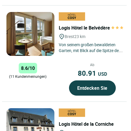
Logis Hôtel le Belvédère
Brest
23 km
Von seinem großen bewaldeten
Garten, mit Blick auf die Spitze des
Portzic und einem
atemberaubenden Blick auf den
Ab
8.6/10
Hafen...
80.91
USD
(11 Kundenmeinungen)
Entdecken Sie
Logis Hôtel de la Corniche