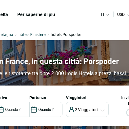
eltà
Per saperne di più
IT
USD
retagna
hôtels Finistere
hôtels Porspoder
in France, in questa città: Porspoder
el e ristorante tra oltre 2.000 Logis Hotels a prezzi bassi
arrivo
partenza
Viaggiatori
In v
2 Viaggiatori