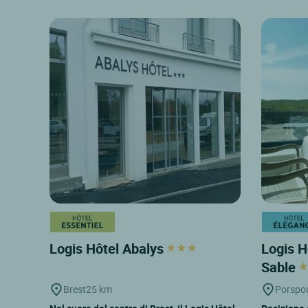
Logis Hôtel Abalys
Logis H
Sable
Brest
25 km
Porspo