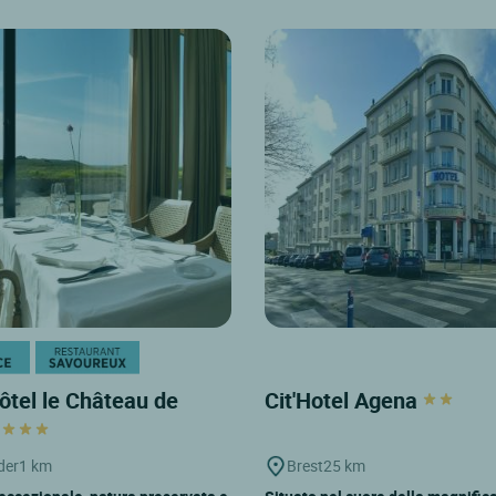
ôtel le Château de
Cit'Hotel Agena
der
1 km
Brest
25 km