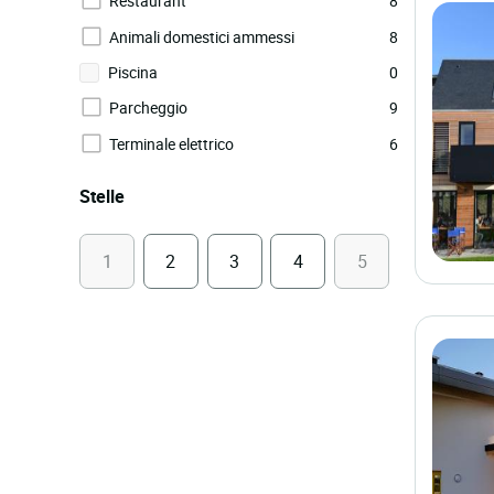
Restaurant
8
Animali domestici ammessi
8
Piscina
0
Parcheggio
9
Terminale elettrico
6
Stelle
1
2
3
4
5