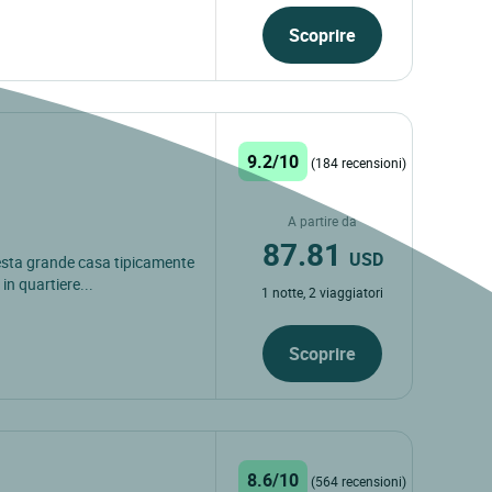
Scoprire
9.2/10
(184 recensioni)
A partire da
87.81
USD
questa grande casa tipicamente
in quartiere...
1 notte, 2 viaggiatori
Scoprire
8.6/10
(564 recensioni)