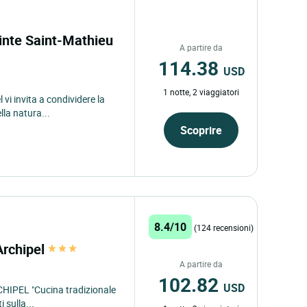
Pointe Saint-Mathieu
A partire da
114.38
USD
1 notte, 2 viaggiatori
l vi invita a condividere la
lla natura...
Scoprire
8.4/10
(124 recensioni)
Archipel
A partire da
102.82
USD
RCHIPEL "Cucina tradizionale
 sulla...