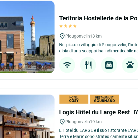
Teritoria Hostellerie de la 
Plougonvelin
18 km
Nel piccolo villaggio di Plougonvelin, l'hote
gioia di una scappatina indimenticabile ne
Logis Hôtel du Large Rest. l'
Plougonvelin
19 km
L’Hotel du LARGE e il suo ristorante L’A
Terra e Mare" sono strategicamente situati