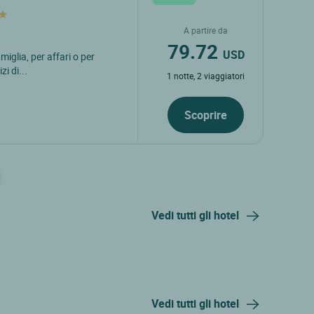
A partire da
79.72
USD
amiglia, per affari o per
zi di...
1 notte, 2 viaggiatori
Scoprire
Vedi tutti gli hotel
Vedi tutti gli hotel