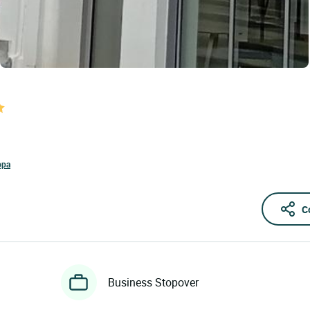
ppa
C
Business Stopover