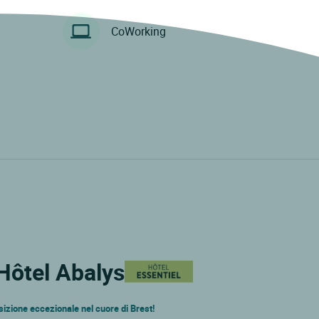
CoWorking
 Hôtel Abalys
sizione eccezionale nel cuore di Brest!