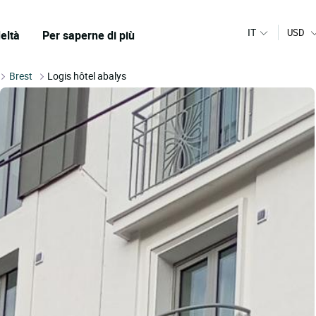
IT
USD
eltà
Per saperne di più
Brest
Logis hôtel abalys