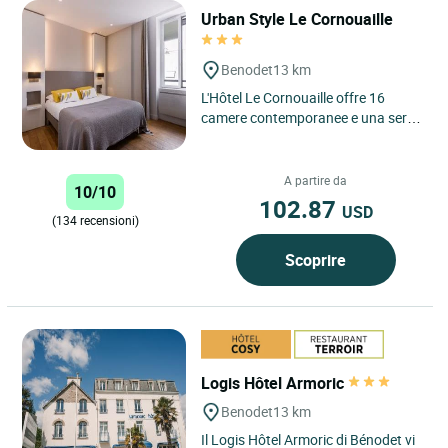
Urban Style Le Cornouaille
Benodet
13 km
L'Hôtel Le Cornouaille offre 16
camere contemporanee e una serie
di appartamenti da 2 a 5 persone
per un soggiorno unico....
A partire da
10/10
102.87
USD
(134 recensioni)
Scoprire
Logis Hôtel Armoric
Benodet
13 km
Il Logis Hôtel Armoric di Bénodet vi