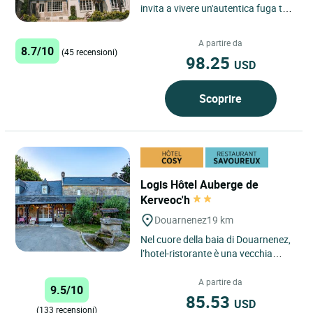
invita a vivere un'autentica fuga tra
mare e natura, in una posizione
ideale in questa...
A partire da
8.7/10
(45 recensioni)
98.25
USD
Scoprire
Logis Hôtel Auberge de
Kerveoc'h
Douarnenez
19 km
Nel cuore della baia di Douarnenez,
l’hotel-ristorante è una vecchia
fattoria rinnovata e trasformata in
piccolo hotel...
A partire da
9.5/10
85.53
USD
(133 recensioni)