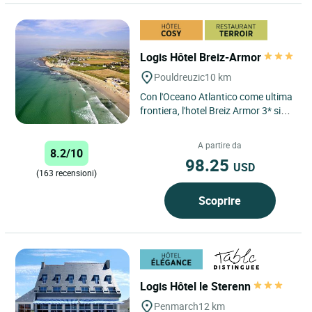
Logis Hôtel Breiz-Armor
Pouldreuzic
10 km
Con l'Oceano Atlantico come ultima
frontiera, l'hotel Breiz Armor 3* si
trova sulla spiaggia di Penhors,
sulla punta del...
A partire da
8.2/10
98.25
USD
(163 recensioni)
Scoprire
Logis Hôtel le Sterenn
Penmarch
12 km