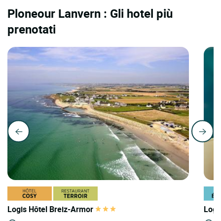
Ploneour Lanvern : Gli hotel più
prenotati
Logis Hôtel Breiz-Armor
Logi