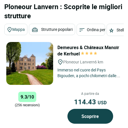
Ploneour Lanvern : Scoprite le migliori
strutture
Mappa
Strutture popolari
Ordina per
Stelle
Demeures & Châteaux Manoir
de Kerhuel
Ploneour Lanvern
6 km
Immerso nel cuore del Pays
Bigouden, a pochi chilometri dalle
spiagge selvagge della baia di
Audierne, il Manoir de Kerhuel...
A partire da
9.3/10
114.43
USD
(256 recensioni)
Scoprire