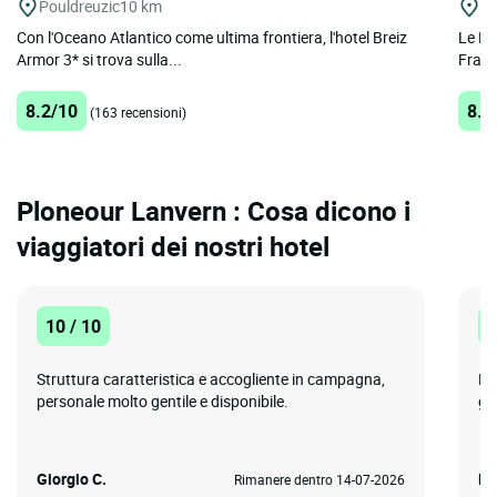
Pouldreuzic
10 km
Lo
Con l'Oceano Atlantico come ultima frontiera, l'hotel Breiz
Le Pri
Armor 3* si trova sulla...
Franc
8.2/10
8.6
(163 recensioni)
Ploneour Lanvern : Cosa dicono i
viaggiatori dei nostri hotel
10 / 10
1
Struttura caratteristica e accogliente in campagna,
Po
personale molto gentile e disponibile.
gen
Giorgio C.
Ma
Rimanere dentro 14-07-2026