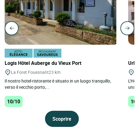
Logis Hôtel Auberge du Vieux Port
Urba
La Foret Fouesnant
23 km
Be
Il nostro hotel-ristorante è situato in un luogo tranquillo,
L'Hôt
verso il vecchio porto,...
una s
10/10
10/
Scoprire