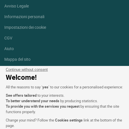
Avviso Legale
Informazioni personali
Impostazioni dei cookie
CGV
Aiuto
Mappa del sito
Crediti fotografici
Continue without consent
Welcome!
Seguici
All the reasons to say ‘
yes
’ to our cookies for a personalised experience:
Facebook
Instagram
See offers tailored
to your interests.
To better understand your needs
by producing statistics.
Linkedin
To provide you with the services you request
by ensuring that the site
functions properly.
Change your mind? Follow the
Cookies settings
link at the bottom of the
page.