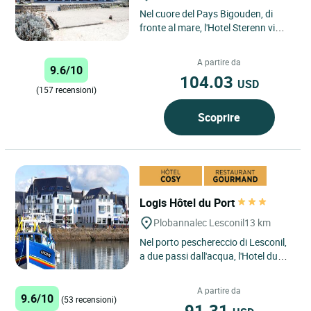
Nel cuore del Pays Bigouden, di
fronte al mare, l'Hotel Sterenn vi
invita a fare un viaggio di
scoperta... Gourmet, rilassante...
A partire da
9.6/10
104.03
USD
(157 recensioni)
Scoprire
Logis Hôtel du Port
Plobannalec Lesconil
13 km
Nel porto peschereccio di Lesconil,
a due passi dall'acqua, l'Hotel du
Port offre un concentrato di iodio e
di Bretagna in...
A partire da
9.6/10
(53 recensioni)
91.31