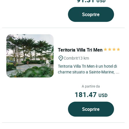
USD
Scoprire
Teritoria Villa Tri Men
Combrit
13 km
Teritoria Villa Tri Men è un hotel di
charme situato a Sainte-Marine, nel
comune di Combrit, in Bretagna.
Affacciato sull’oceano...
A partire da
181.47
USD
Scoprire