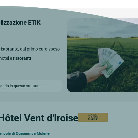
elizzazione ETIK
l ristorante, dal primo euro speso
 hotel e
ristoranti
ando in questa struttura.
Hôtel Vent d'Iroise
lle isole di Ouessant e Molène