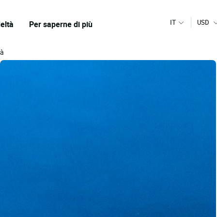
IT
USD
eltà
Per saperne di più
tà