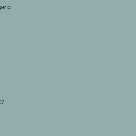
ienici
87