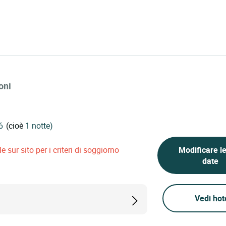
oni
(cioè
1 notte)
 sur sito per i criteri di soggiorno
Modificare l
date
Vedi hot