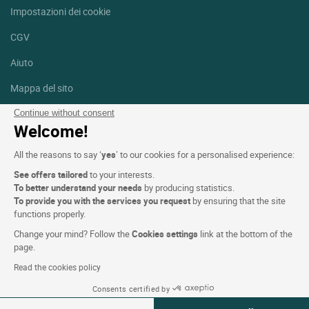
Impostazioni dei cookie
CGV
Aiuto
Mappa del sito
Crediti fotografici
Continue without consent
Welcome!
Seguici
All the reasons to say ‘
yes
’ to our cookies for a personalised experience:
Facebook
Instagram
See offers tailored
to your interests.
To better understand your needs
by producing statistics.
Linkedin
To provide you with the services you request
by ensuring that the site
functions properly.
Change your mind? Follow the
Cookies settings
link at the bottom of the
page.
Read the cookies policy
Logis Hotels copyright © 2026 Tutti i diritti riservati - CGV. Powered
Consents certified by
by
SIWAY