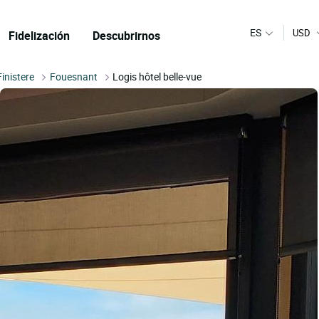
ES
USD
Fidelización
Descubrirnos
Finistere
Fouesnant
Logis hôtel belle-vue