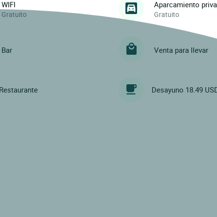
WIFI
Aparcamiento priv
Gratuito
Gratuito
Bar
Venta para llevar
Restaurante
Desayuno 18.49 US