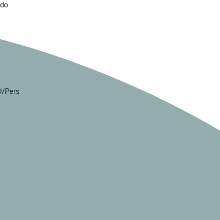
ado
D/Pers