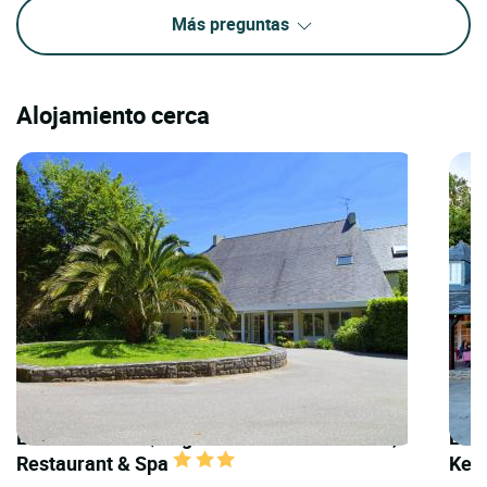
Más preguntas
Alojamiento cerca
LOGIS HOTELS | Logis Hôtel Latitude Ouest,
LOGI
Restaurant & Spa
Ker