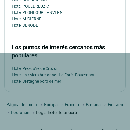
Hotel POULDREUZIC
Hotel PLONEOUR LANVERN
Hotel AUDIERNE
Hotel BENODET
Los puntos de interés cercanos más
populares
Hotel Presqu'île de Crozon
Hotel La riviera bretonne - La Forêt-Fouesnant
Hotel Bretagne bord de mer
Página de inicio
Europa
Francia
Bretana
Finistere
Locronan
Logis hôtel le prieuré