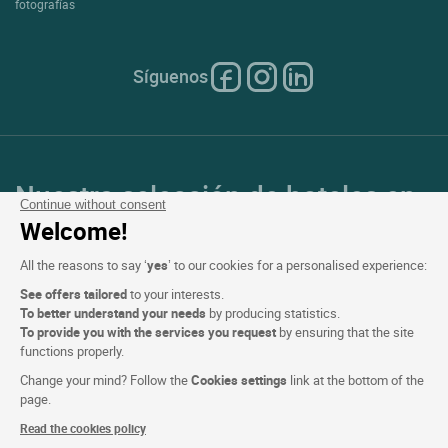
fotografías
Síguenos
Nuestra selección de hoteles en
Continue without consent
Francia y en Europa
Welcome!
All the reasons to say ‘
yes
’ to our cookies for a personalised experience:
Top de países
See offers tailored
to your interests.
To better understand your needs
by producing statistics.
Top de regiones
To provide you with the services you request
by ensuring that the site
functions properly.
Top de ciudades
Change your mind? Follow the
Cookies settings
link at the bottom of the
page.
Top de hoteles
Read the cookies policy