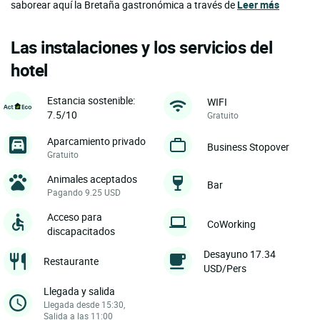
saborear aquí la Bretaña gastronómica a través de
Leer más
Las instalaciones y los servicios del
hotel
Estancia sostenible:
WIFI
7.5/10
Gratuito
Aparcamiento privado
Business Stopover
Gratuito
Animales aceptados
Bar
Pagando 9.25 USD
Acceso para
CoWorking
discapacitados
Desayuno 17.34
Restaurante
USD/Pers
Llegada y salida
Llegada desde 15:30,
Salida a las 11:00