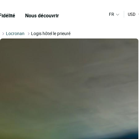
FR
USD
Fidélité
Nous découvrir
Locronan
Logis hôtel le prieuré