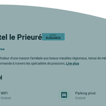
el le Prieuré
ance
 chaleur d'une maison familiale aux beaux meubles régionaux, tenue de mère
rmande à travers les spécialités de poissons,
Lire plus
l
WIFI
Parking privé
Gratuit
Gratuit