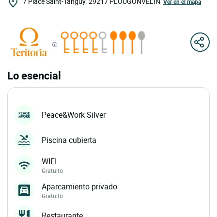
7 Place Saint-Tanguy.
29217
PLOUGONVELIN
Ver en el mapa
Lo esencial
Peace&Work Silver
Piscina cubierta
WIFI
Gratuito
Aparcamiento privado
Gratuito
Restaurante