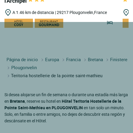
l'Archipel
A 1.46 km de distancia | 29217 Plougonvelin,France
A
Página de inicio
Europa
Francia
Bretana
Finistere
Plougonvelin
Teritoria hostellerie de la pointe saint-mathieu
Si desea alojarse un fin de semana o durante una estadía más larga
en
Bretana
, reserve su hotel en
Hôtel Teritoria Hostellerie de la
Pointe Saint-Mathieu en PLOUGONVELIN
en tan solo un minuto.
Solo, en familia o entre amigos, no dejes de descubrir esta región y
descánsate en el Hôtel.