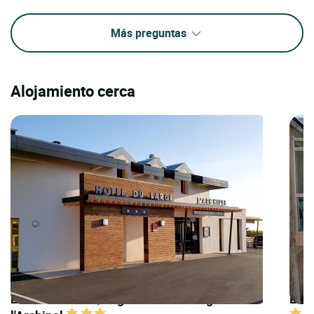
Más preguntas
Alojamiento cerca
LOGIS HOTELS | Logis Hôtel du Large Rest.
LOGI