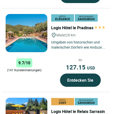
Logis Hôtel le Pradinas
Mialet
28 km
Umgeben von historischen und
malerischen Dörfern wie Anduze
und Saint Jean du Gard heißt Sie
unser Familienhotel in einer...
Ab
9.7/10
127.15
USD
(141 Kundenmeinungen)
Entdecken Sie
Logis Hôtel le Relais Sarrasin