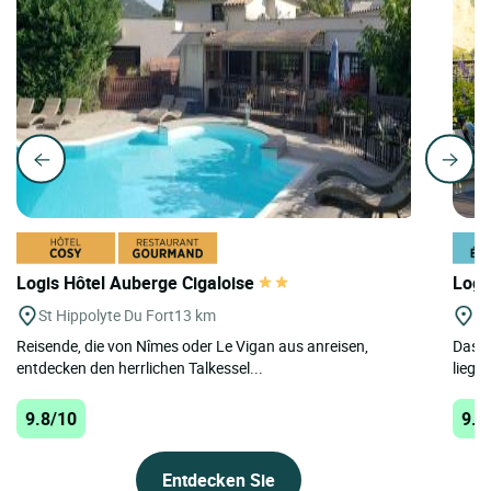
Logis Hôtel Auberge Cigaloise
Logi
St Hippolyte Du Fort
13 km
A
Reisende, die von Nîmes oder Le Vigan aus anreisen,
Das H
entdecken den herrlichen Talkessel...
liegt 
9.8/10
9.8
Entdecken Sie