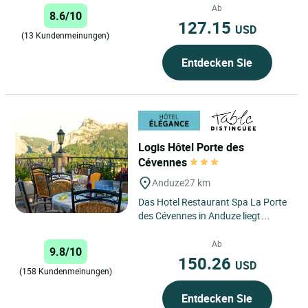
Ihrem Aufenthalt in Portes des
Ab
8.6/10
Cévennes,...
127.15
USD
(13 Kundenmeinungen)
Entdecken Sie
Logis Hôtel Porte des
Cévennes
Anduze
27 km
Das Hotel Restaurant Spa La Porte
des Cévennes in Anduze liegt
eingebettet in einen Hügel inmitten
von Kiefern und Eichen...
Ab
9.8/10
150.26
USD
(158 Kundenmeinungen)
Entdecken Sie