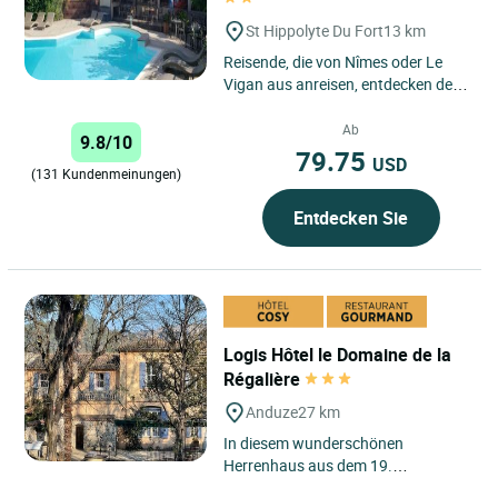
St Hippolyte Du Fort
13 km
Reisende, die von Nîmes oder Le
Vigan aus anreisen, entdecken den
herrlichen Talkessel am Fuße der
Cevennen, in dem Saint-Hippolyte-
Ab
9.8/10
du-Fort...
79.75
USD
(131 Kundenmeinungen)
Entdecken Sie
Logis Hôtel le Domaine de la
Régalière
Anduze
27 km
In diesem wunderschönen
Herrenhaus aus dem 19.
Jahrhundert begrüßen wir Sie zu