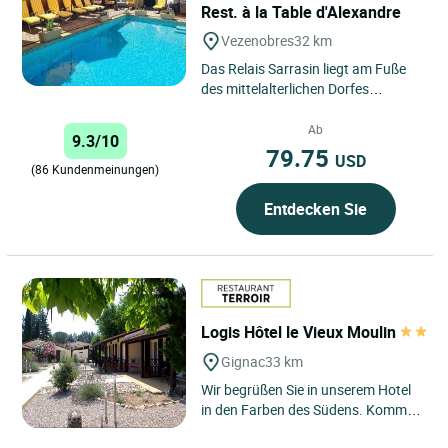
Rest. à la Table d'Alexandre
Vezenobres
32 km
Das Relais Sarrasin liegt am Fuße
des mittelalterlichen Dorfes
Vézénobres (Feigenland) und ist
seit 1987 ein privates...
Ab
9.3/10
79.75
USD
(86 Kundenmeinungen)
Entdecken Sie
Logis Hôtel le Vieux Moulin
Gignac
33 km
Wir begrüßen Sie in unserem Hotel
in den Farben des Südens. Kommen
und erholen Sie sich an einem