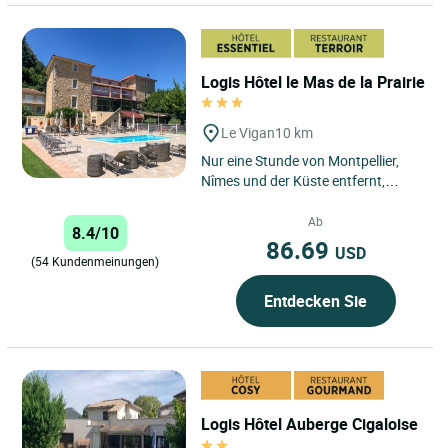
Logis Hôtel le Mas de la Prairie
Le Vigan
10 km
Nur eine Stunde von Montpellier,
Nîmes und der Küste entfernt,
entdecken Sie von unserem 3-
Sterne-Hotel und Restaurant...
Ab
8.4/10
86.69
USD
(54 Kundenmeinungen)
Entdecken Sie
Logis Hôtel Auberge Cigaloise