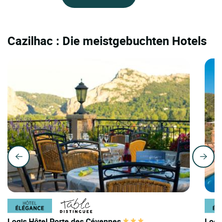
Cazilhac : Die meistgebuchten Hotels
Logis Hôtel Porte des Cévennes
Logi