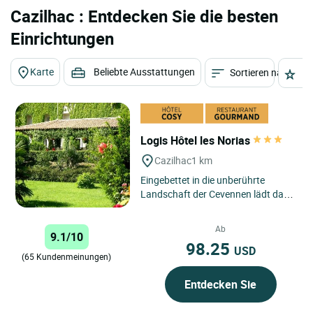
Cazilhac : Entdecken Sie die besten
Einrichtungen
Karte
Beliebte Ausstattungen
Sortieren nach
St
Logis Hôtel les Norias
Cazilhac
1 km
Eingebettet in die unberührte
Landschaft der Cevennen lädt das
Logis Hôtel Les Norias Sie zu einem
authentischen Kurzurlaub...
Ab
9.1/10
98.25
USD
(65 Kundenmeinungen)
Entdecken Sie