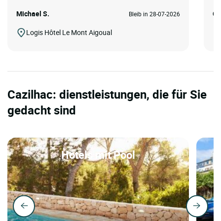
Michael S.
Cl
Bleib in 28-07-2026
Logis Hôtel Le Mont Aigoual
Cazilhac: dienstleistungen, die für Sie
gedacht sind
Hotels mit Pool