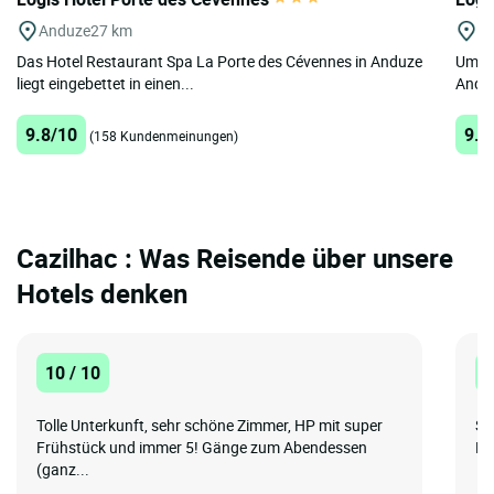
Anduze
27 km
Mi
Das Hotel Restaurant Spa La Porte des Cévennes in Anduze
Umgeb
liegt eingebettet in einen...
Anduz
9.8/10
9.7
(158 Kundenmeinungen)
Cazilhac : Was Reisende über unsere
Hotels denken
10 / 10
1
Tolle Unterkunft, sehr schöne Zimmer, HP mit super
Se
Frühstück und immer 5! Gänge zum Abendessen
Da
(ganz...