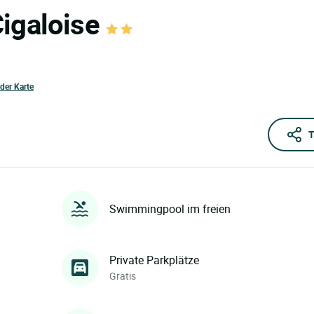
Cigaloise
 der Karte
T
Swimmingpool im freien
Private Parkplätze
Gratis