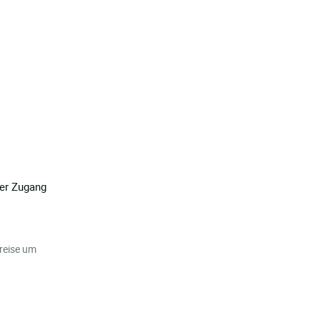
ter Zugang
e
reise um