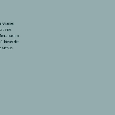
s Granier
rt eine
 Terrasse am
e bietet die
ie Menüs