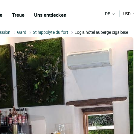
DE
USD
e
Treue
Uns entdecken
ssilon
Gard
St hippolyte du fort
Logis hôtel auberge cigaloise