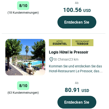
Bains im Departement Hérault
Ab
8/10
und...
100.56
USD
(18 Kundenmeinungen)
Entdecken Sie
Logis Hôtel le Pressoir
St Chinian
23 km
Kommen Sie und entdecken Sie das
Hotel-Restaurant Le Pressoir, das
im grünen Tal von Vernazobres
liegt. Die neuen Besitzer,...
Ab
8/10
80.91
USD
(63 Kundenmeinungen)
Entdecken Sie