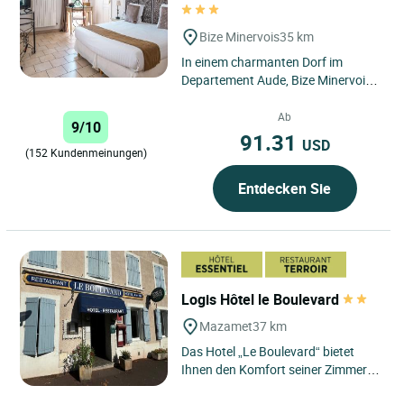
Bize Minervois
35 km
In einem charmanten Dorf im
Departement Aude, Bize Minervois,
liegt die Bastide de Cabezac, die
hübsch auf das Blau des...
Ab
9/10
91.31
USD
(152 Kundenmeinungen)
Entdecken Sie
Logis Hôtel le Boulevard
Mazamet
37 km
Das Hotel „Le Boulevard“ bietet
Ihnen den Komfort seiner Zimmer
mit Bad, Toilette, Telefon mit