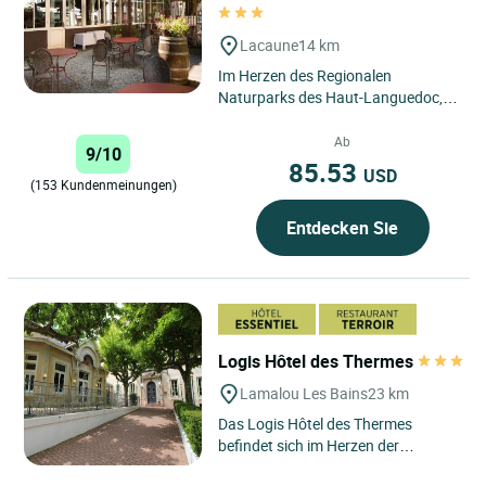
Lacaune
14 km
Im Herzen des Regionalen
Naturparks des Haut-Languedoc,
im Departement Tarn, liegt das
„Relais de Fusiès“ mit einer...
Ab
9/10
85.53
USD
(153 Kundenmeinungen)
Entdecken Sie
Logis Hôtel des Thermes
Lamalou Les Bains
23 km
Das Logis Hôtel des Thermes
befindet sich im Herzen der
charmanten Kurstadt Lamalou-les-