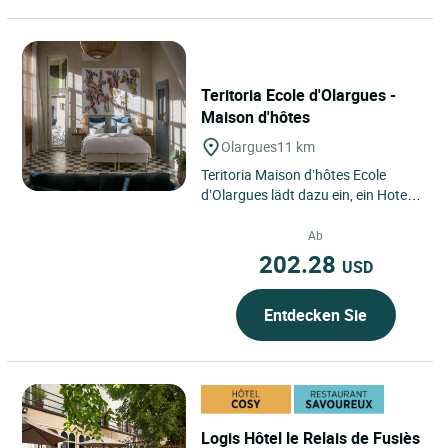
Teritoria Ecole d'Olargues -
Maison d'hôtes
Olargues
11 km
Teritoria Maison d’hôtes Ecole
d’Olargues lädt dazu ein, ein Hotel
in Olargues zu entdecken,
eingebettet im Hinterland...
Ab
202.28
USD
Entdecken Sie
Logis Hôtel le Relais de Fusiès