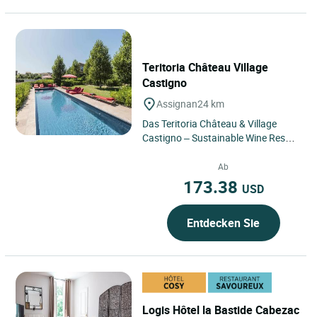
Teritoria Château Village
Castigno
Assignan
24 km
Das Teritoria Château & Village
Castigno – Sustainable Wine Resort
befindet sich in Assignan, einem
weintouristischen...
Ab
173.38
USD
Entdecken Sie
Logis Hôtel la Bastide Cabezac