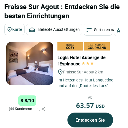
Fraisse Sur Agout : Entdecken Sie die
besten Einrichtungen
Karte
Beliebte Ausstattungen
Sortieren nach
St
Logis Hôtel Auberge de
l'Espinouse
Fraisse Sur Agout
2 km
Im Herzen des Haut Languedoc
und auf der „Route des Lacs“
erwartet Sie das „Auberge de
l’Espinouse“ mit einer
Ab
8.8/10
traditionellen...
63.57
USD
(44 Kundenmeinungen)
Entdecken Sie