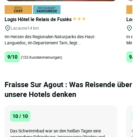
Logis Hôtel le Relais de Fusiès
Logi
Lacaune
14 km
Bi
Im Herzen des Regionalen Naturparks des Haut-
In ei
Languedoc, im Departement Tarn, liegt...
Minerv
9/10
9/1
(153 Kundenmeinungen)
Fraisse Sur Agout : Was Reisende über
unsere Hotels denken
10 / 10
1
Das Schwimmbad war an den heißen Tagen eine
Di
angenehme Erfrischung. Interessante Objekte und
St