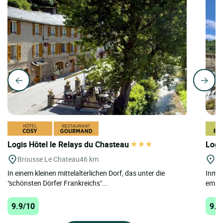
Logis Hôtel le Relays du Chasteau
Logi
Brousse Le Chateau
46 km
Vi
In einem kleinen mittelalterlichen Dorf, das unter die
Inmit
"schönsten Dörfer Frankreichs"...
empfä
9.9/10
9.7