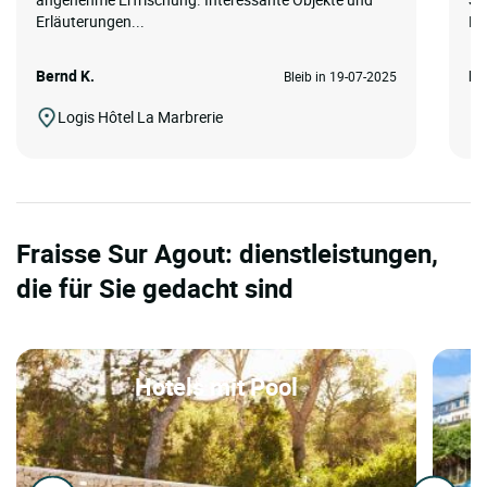
Erläuterungen...
Re
Bernd K.
Ma
Bleib in 19-07-2025
Logis Hôtel La Marbrerie
Fraisse Sur Agout: dienstleistungen,
die für Sie gedacht sind
Hotels mit Pool