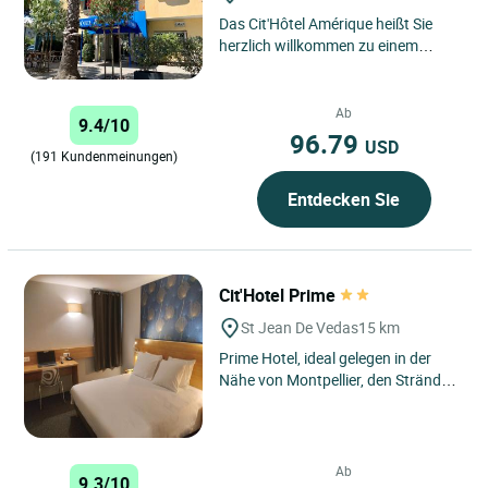
Das Cit'Hôtel Amérique heißt Sie
herzlich willkommen zu einem
sonnigen Aufenthalt zwischen Meer
und Stadt, im Herzen von...
Ab
9.4/10
96.79
USD
(191 Kundenmeinungen)
Entdecken Sie
Cit'Hotel Prime
St Jean De Vedas
15 km
Prime Hotel, ideal gelegen in der
Nähe von Montpellier, den Stränden
und den Cevennen. In der Nähe des
historischen Zentrums....
Ab
9.3/10