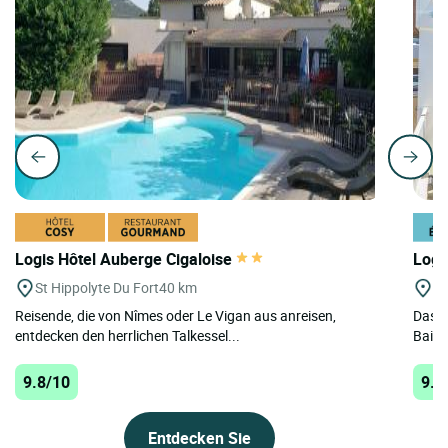
Logis Hôtel Auberge Cigaloise
Logi
St Hippolyte Du Fort
40 km
Ba
Reisende, die von Nîmes oder Le Vigan aus anreisen,
Das i
entdecken den herrlichen Talkessel...
Bains
9.8/10
9.8
Entdecken Sie