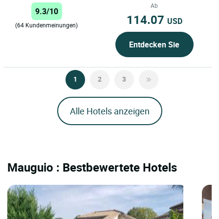
liegende Hotel befindet sich im
Ab
9.3/10
Flachland...
114.07
USD
(64 Kundenmeinungen)
Entdecken Sie
1
2
3
Alle Hotels anzeigen
Mauguio : Bestbewertete Hotels