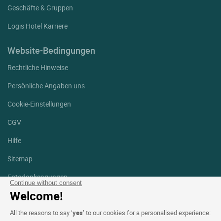
Geschäfte & Gruppen
Logis Hotel Karriere
Website-Bedingungen
Rechtliche Hinweise
Persönliche Angaben uns
Cookie-Einstellungen
CGV
Hilfe
Sitemap
Fotodanksagungen
Continue without consent
Welcome!
Folgen Sie uns
Facebook
Instagram
All the reasons to say ‘
yes
’ to our cookies for a personalised experience: