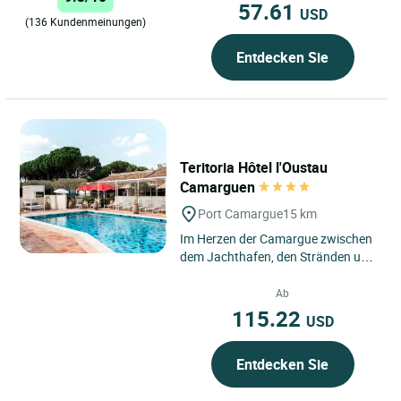
57.61
USD
(136 Kundenmeinungen)
Entdecken Sie
Teritoria Hôtel l'Oustau
Camarguen
Port Camargue
15 km
Im Herzen der Camargue zwischen
dem Jachthafen, den Stränden und
Grau du Roi empfangen wir Sie in
der einmaligen Atmosphäre...
Ab
115.22
USD
Entdecken Sie