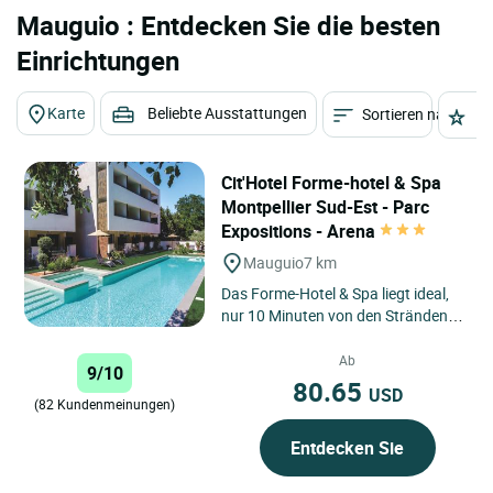
Mauguio : Entdecken Sie die besten
Einrichtungen
Karte
Beliebte Ausstattungen
Sortieren nach
St
Cit'Hotel Forme-hotel & Spa
Montpellier Sud-Est - Parc
Expositions - Arena
Mauguio
7 km
Das Forme-Hotel & Spa liegt ideal,
nur 10 Minuten von den Stränden
und dem Stadtzentrum von
Montpellier sowie 2 Minuten...
Ab
9/10
80.65
USD
(82 Kundenmeinungen)
Entdecken Sie