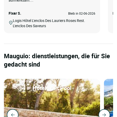
aufmerksam....
Fixar S.
Ku
Bleib in 02-06-2026
Logis Hôtel L'enclos Des Lauriers Roses Rest.
L'enclos Des Saveurs
Mauguio: dienstleistungen, die für Sie
gedacht sind
Hotels mit Pool