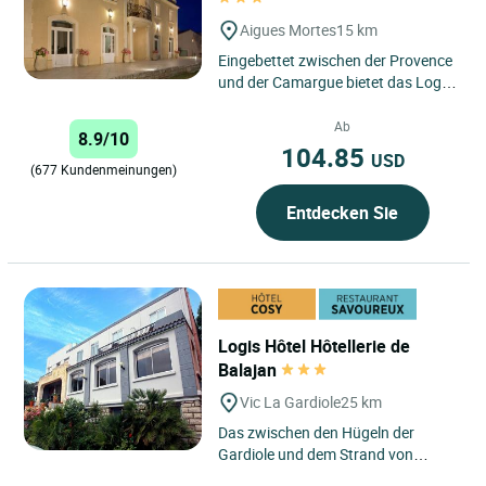
Aigues Mortes
15 km
Eingebettet zwischen der Provence
und der Camargue bietet das Logis
Hotel Restaurant Le Mas des
Sables in Aigues Mortes eine...
Ab
8.9/10
104.85
USD
(677 Kundenmeinungen)
Entdecken Sie
Logis Hôtel Hôtellerie de
Balajan
Vic La Gardiole
25 km
Das zwischen den Hügeln der
Gardiole und dem Strand von
Aresquiers (Naturschutzgebiet)