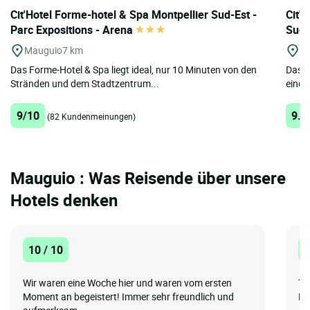
Cit'Hotel Forme-hotel & Spa Montpellier Sud-Est -
Cit'
Parc Expositions - Arena
Sud
Mauguio
7 km
Pa
Das Forme-Hotel & Spa liegt ideal, nur 10 Minuten von den
Das C
Stränden und dem Stadtzentrum...
einem
9/10
9.4
(82 Kundenmeinungen)
Mauguio : Was Reisende über unsere
Hotels denken
10 / 10
1
Wir waren eine Woche hier und waren vom ersten
To
Moment an begeistert! Immer sehr freundlich und
Pe