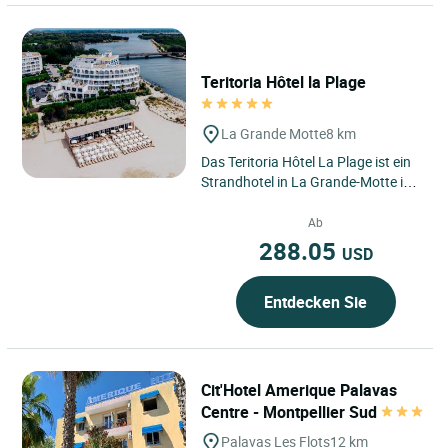
Teritoria Hôtel la Plage
La Grande Motte
8 km
Das Teritoria Hôtel La Plage ist ein
Strandhotel in La Grande-Motte in
der Region Okzitanien, direkt
gegenüber den
Ab
Mittelmeerstränden...
288.05
USD
Entdecken Sie
Cit'Hotel Amerique Palavas
Centre - Montpellier Sud
Palavas Les Flots
12 km