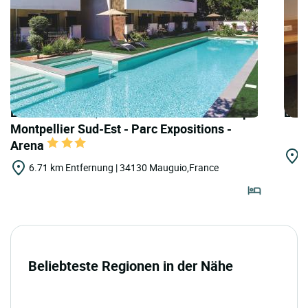
LOGIS HOTELS | Cit'Hotel Forme-hotel & Spa
LOGI
Montpellier Sud-Est - Parc Expositions -
Arena
8
6.71 km Entfernung | 34130 Mauguio,France
Beliebteste Regionen in der Nähe