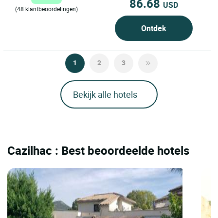
86.68
USD
(48 klantbeoordelingen)
Ontdek
1
2
3
Bekijk alle hotels
Cazilhac : Best beoordeelde hotels