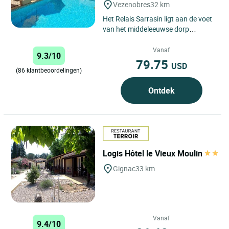
Vezenobres
32 km
Het Relais Sarrasin ligt aan de voet
van het middeleeuwse dorp
Vézénobres (vijgenland) en is sinds
1987 een privéhuis,...
Vanaf
9.3/10
79.75
USD
(86 klantbeoordelingen)
Ontdek
Logis Hôtel le Vieux Moulin
Gignac
33 km
Vanaf
9.4/10