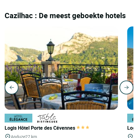
Cazilhac : De meest geboekte hotels
Logis Hôtel Porte des Cévennes
Logi
Anduze
27 km
Mi