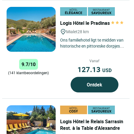
Logis Hôtel le Pradinas
Mialet
28 km
Ons familiehotel ligt te midden van
historische en pittoreske dorpjes
zoals Anduze en Saint Jean du
Gard en verwelkomt u...
Vanaf
9.7/10
127.13
USD
(141 klantbeoordelingen)
Ontdek
Logis Hôtel le Relais Sarrasin
Rest. à la Table d'Alexandre