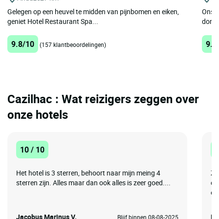
Gelegen op een heuvel te midden van pijnbomen en eiken,
Ons f
geniet Hotel Restaurant Spa...
dorpj
9.8/10
9.7
(157 klantbeoordelingen)
Cazilhac : Wat reizigers zeggen over
onze hotels
10 / 10
8
Het hotel is 3 sterren, behoort naar mijn meing 4
Ze
sterren zijn. Alles maar dan ook alles is zeer goed....
co
on
Jacobus Marinus V.
Ri
Blijf binnen 08-08-2025