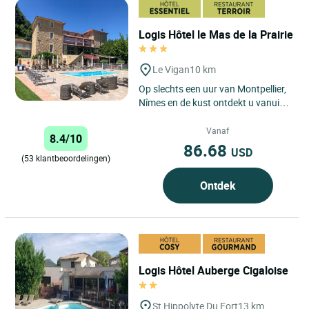
Logis Hôtel le Mas de la Prairie
Le Vigan
10 km
Op slechts een uur van Montpellier,
Nîmes en de kust ontdekt u vanuit
ons 3-sterren Logis Le Mas de la
Prairie hotel & restaurant...
Vanaf
8.4/10
86.68
USD
(53 klantbeoordelingen)
Ontdek
Logis Hôtel Auberge Cigaloise
St Hippolyte Du Fort
13 km