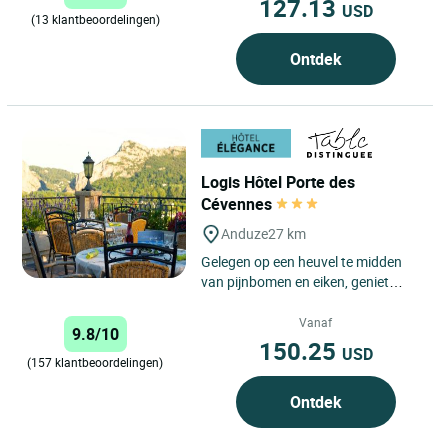
127.13
USD
(13 klantbeoordelingen)
Ontdek
Logis Hôtel Porte des
Cévennes
Anduze
27 km
Gelegen op een heuvel te midden
van pijnbomen en eiken, geniet
Hotel Restaurant Spa La Porte des
Cévennes in Anduze van...
Vanaf
9.8/10
150.25
USD
(157 klantbeoordelingen)
Ontdek