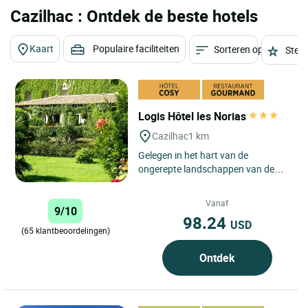
Cazilhac : Ontdek de beste hotels
Kaart
Populaire faciliteiten
Sorteren op
Sterr
Logis Hôtel les Norias
Cazilhac
1 km
Gelegen in het hart van de
ongerepte landschappen van de
Cevennen, nodigt Logis Hôtel Les
Norias u uit voor een authentieke...
Vanaf
9/10
98.24
USD
(65 klantbeoordelingen)
Ontdek