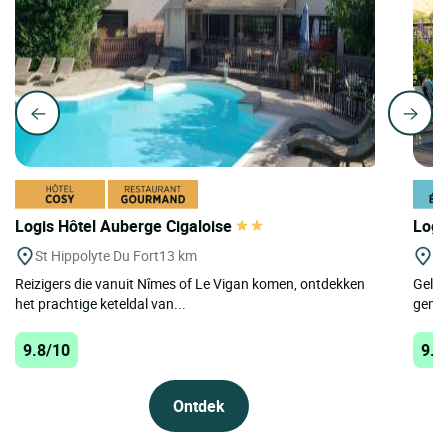
Logis Hôtel Auberge Cigaloise
Logi
St Hippolyte Du Fort
13 km
A
Reizigers die vanuit Nîmes of Le Vigan komen, ontdekken
Geleg
het prachtige keteldal van...
genie
9.8/10
9.8
Ontdek