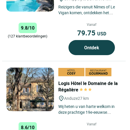
Reizigers die vanuit Nîmes of Le
Vigan komen, ontdekken het
prachtige keteldal van de Cevennen,
waar Saint-Hippolyte-du-Fort...
Vanaf
9.8/10
79.75
USD
(127 klantbeoordelingen)
Ontdek
Logis Hôtel le Domaine de la
Régalière
Anduze
27 km
Wij heten u van harte welkom in
deze prachtige 19e-eeuwse
residentie voor uw verblijf in Portes
des Cévennes, op 2 km van...
Vanaf
8.6/10