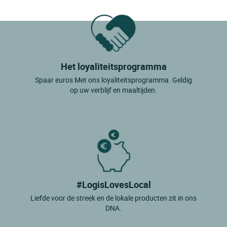
Het loyaliteitsprogramma
Spaar euros Met ons loyaliteitsprogramma. Geldig
op uw verblijf en maaltijden.
#LogisLovesLocal
Liefde voor de streek en de lokale producten zit in ons
DNA.