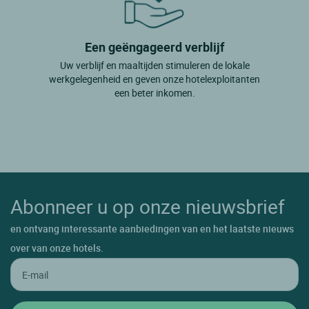
Laroque
Lattes
Een geëngageerd verblijf
Uw verblijf en maaltijden stimuleren de lokale
Laurens
werkgelegenheid en geven onze hotelexploitanten
Lauret
een beter inkomen.
Le Caylar
Le Cros
Lespignan
Lignan Sur Orb
Abonneer u op onze nieuwsbrief
Lodeve
en ontvang interessante aanbiedingen van en het laatste nieuws
Lunel
over van onze hotels.
Maraussan
Margon
Marseillan