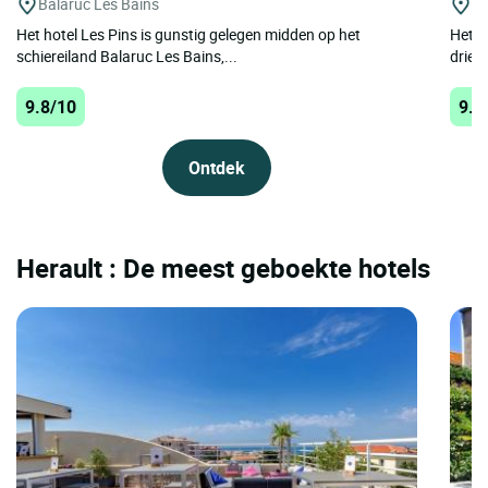
Balaruc Les Bains
A
Het hotel Les Pins is gunstig gelegen midden op het
Het L
schiereiland Balaruc Les Bains,...
driest
9.8/10
9.6
Ontdek
Herault : De meest geboekte hotels