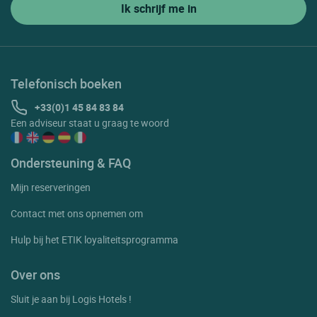
Mauguio
Meze
Minerve
Telefonisch boeken
Mons
+33(0)1 45 84 83 84
Een adviseur staat u graag te woord
Montagnac
Montels
Ondersteuning & FAQ
Montpellier
Mijn reserveringen
Moules Et Baucels
Contact met ons opnemen om
Moureze
Hulp bij het ETIK loyaliteitsprogramma
Murles
Murviel Les Beziers
Over ons
Nezignan L'eveque
Sluit je aan bij Logis Hotels !