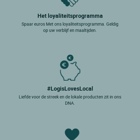
Clapiers
Het loyaliteitsprogramma
Clermont L'herault
Spaar euros Met ons loyaliteitsprogramma. Geldig
Colombiers
op uw verblijf en maaltijden.
Fabregues
Ferrieres Les Verreries
Fraisse Sur Agout
Frontignan
Ganges
#LogisLovesLocal
Gignac
Liefde voor de streek en de lokale producten zit in ons
DNA.
Herepian
La Grande Motte
La Salvetat Sur Agout
Lamalou Les Bains