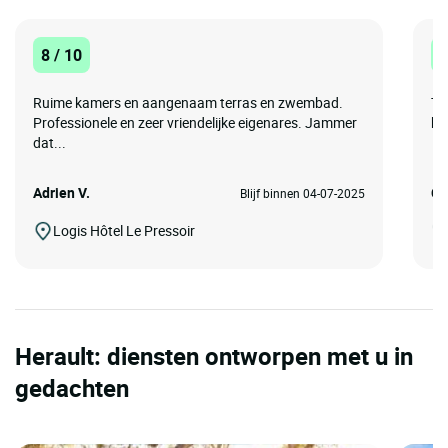
8 / 10
1
Ruime kamers en aangenaam terras en zwembad.
Th
Professionele en zeer vriendelijke eigenares. Jammer
ba
dat...
Adrien V.
Ch
Blijf binnen 04-07-2025
Logis Hôtel Le Pressoir
Herault: diensten ontworpen met u in
gedachten