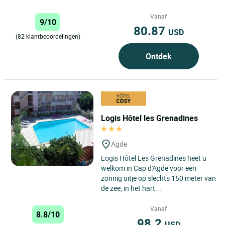
Vanaf
9/10
80.87
USD
(82 klantbeoordelingen)
Ontdek
Logis Hôtel les Grenadines
Agde
Logis Hôtel Les Grenadines heet u
welkom in Cap d'Agde voor een
zonnig uitje op slechts 150 meter van
de zee, in het hart...
Vanaf
8.8/10
98.2
USD