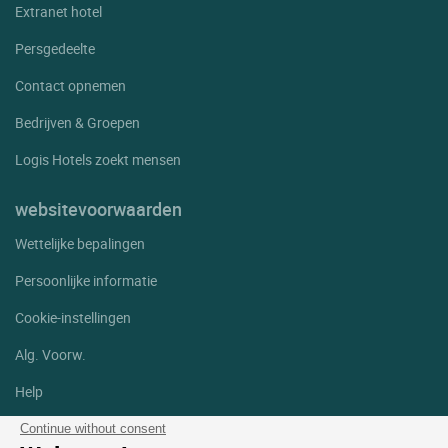
Nissan Lez Enserune
Extranet hotel
Notre Dame De Londres
Persgedeelte
Olargues
Contact opnemen
Olonzac
Bedrijven & Groepen
Palavas Les Flots
Logis Hotels zoekt mensen
Perols
websitevoorwaarden
Pezenas
Wettelijke bepalingen
Pezenas Beziers
Persoonlijke informatie
Poilhes
Cookie-instellingen
Portiragnes
Alg. Voorw.
Riols
Help
Roquebrun
Servian
Sitemap
Continue without consent