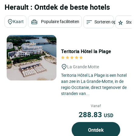
Herault : Ontdek de beste hotels
Kaart
Populaire faciliteiten
Sorteren op
Sterr
Teritoria Hôtel la Plage
La Grande Motte
Teritoria Hôtel La Plage is een hotel
aan zee in La Grande-Motte, in de
regio Occitanie, direct tegenover de
stranden van...
Vanaf
288.83
USD
Ontdek