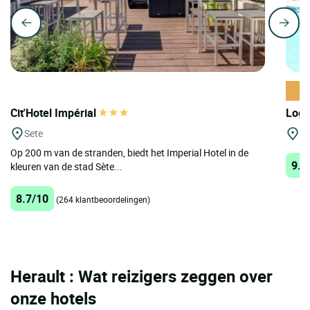
Cit'Hotel Impérial
Logi
Sete
Ni
Op 200 m van de stranden, biedt het Imperial Hotel in de
9.2
kleuren van de stad Sète...
8.7/10
(264 klantbeoordelingen)
Herault : Wat reizigers zeggen over
onze hotels