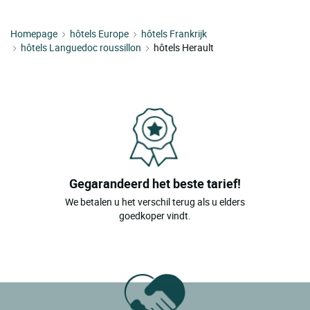
Boujan Sur Libron
Homepage
Bouzigues
hôtels Europe
hôtels Frankrijk
hôtels Languedoc roussillon
hôtels Herault
Brenas
Brignac
Brissac
Capestang
Carnon Plage
Castelnau Le Lez
Gegarandeerd het beste tarief!
We betalen u het verschil terug als u elders
Castries
goedkoper vindt.
Causse De La Selle
Cazilhac
Ceilhes Et Rocozels
Celles