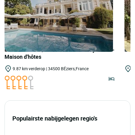
LOGIS HOTELS | Teritoria La Villa Guy & SPA -
LOGI
Maison d'hôtes
9.87 km verderop | 34500 BÉziers,France
1
B
Populairste nabijgelegen regio's