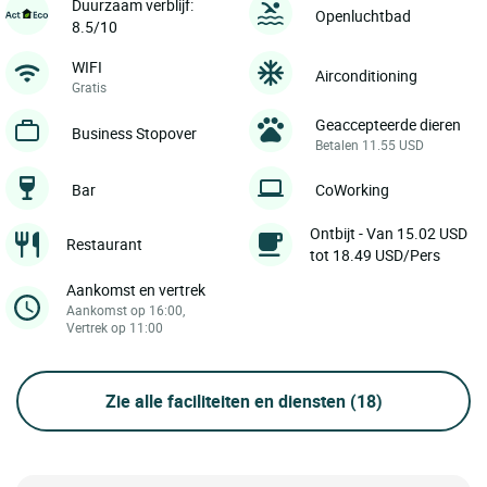
Duurzaam verblijf:
Openluchtbad
8.5/10
WIFI
Airconditioning
Gratis
Geaccepteerde dieren
Business Stopover
Betalen 11.55 USD
Bar
CoWorking
Ontbijt - Van 15.02 USD
Restaurant
tot 18.49 USD/Pers
Aankomst en vertrek
Aankomst op 16:00,
Vertrek op 11:00
Zie alle faciliteiten en diensten
(18)