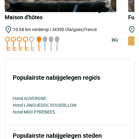
LOGIS HOTELS | Teritoria Ecole d'Olargues -
LOGI
Maison d'hôtes
Fus
10.68 km verderop | 34390 Olargues,France
1
Populairste nabijgelegen regio's
Hotel AUVERGNE
Hotel LANGUEDOC ROUSSILLON
Hotel MIDI PYRENEES
Populairste nabijgelegen steden