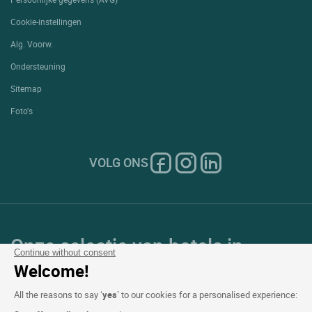
Cookie-instellingen
Alg. Voorw.
Ondersteuning
Sitemap
Foto's
VOLG ONS
Onze selectie van hotels in
Continue without consent
Frankrijk en Europa
Welcome!
All the reasons to say ‘
yes
’ to our cookies for a personalised experience: