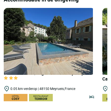
LOGIS HOTELS | Logis Hôtel Family & Spa
LOGI
Cas
0.05 km verderop | 48150 Meyrueis,France
1