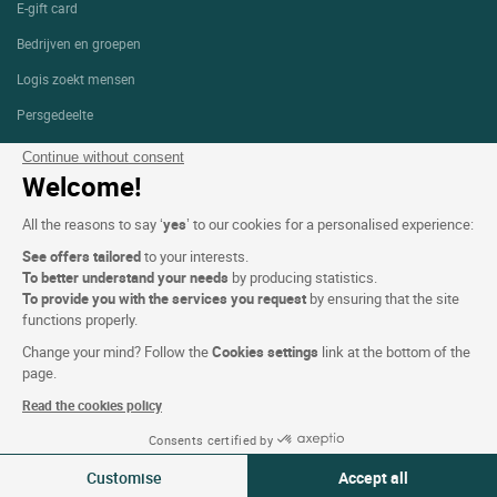
E-gift card
Bedrijven en groepen
Logis zoekt mensen
Persgedeelte
Continue without consent
Welcome!
Voorwaarden voor de website
All the reasons to say ‘
yes
’ to our cookies for a personalised experience:
Wettelijke bepalingen
See offers tailored
to your interests.
Persoonlijke gegevens (AVG)
To better understand your needs
by producing statistics.
To provide you with the services you request
by ensuring that the site
Cookie-instellingen
functions properly.
Alg. Voorw.
Change your mind? Follow the
Cookies settings
link at the bottom of the
Ondersteuning
page.
Read the cookies policy
Sitemap
Consents certified by
Foto's
09-10 aug 2026
Wijzigen
Customise
Accept all
2 reizigers | 1 kamer