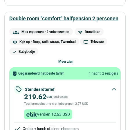
double room "comfort" halfpension 2 personen
Max capaciteit : 2 volwassenen
Draadloze
Kijk op : Dorp, stille straat, Zwembad
Televisie
Babybedje
meer zien
Gegarandeerd het beste tarief
1 nacht, 2 reizigers
Standaardtarief
219.62
USD
Tarief details
Toeristenbelasting niet inbegrepen 2.77 USD
Verdien 12,53 USD
Ontbijt + lunch of diner inbegrepen