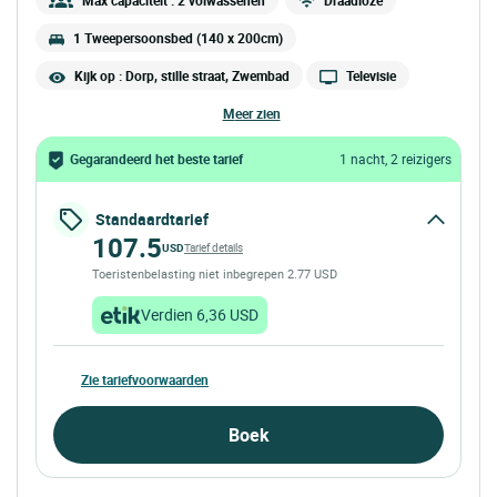
1 Tweepersoonsbed (140 x 200cm)
Kijk op : Dorp, stille straat, Zwembad
Televisie
meer zien
Gegarandeerd het beste tarief
1 nacht, 2 reizigers
Standaardtarief
107.5
USD
Tarief details
Toeristenbelasting niet inbegrepen 2.77 USD
Verdien 6,36 USD
Zie tariefvoorwaarden
Boek