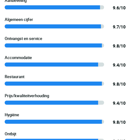
Aanbeveling
9.6/10
Algemeen cijfer
9.7/10
Ontvangst en service
9.8/10
Accommodatie
9.4/10
Restaurant
9.8/10
Prijs/kwaliteitverhouding
9.4/10
Hygiëne
9.8/10
Ontbijt