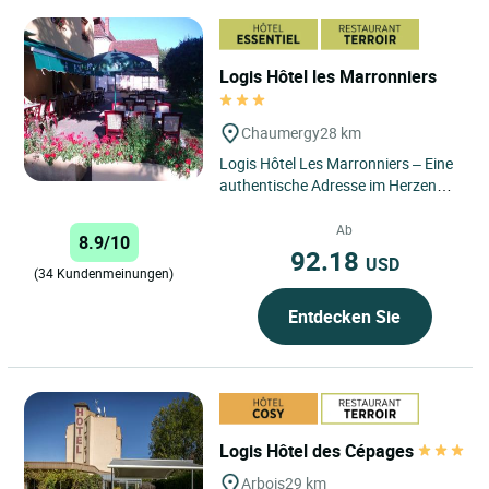
Logis Hôtel les Marronniers
Chaumergy
28 km
Logis Hôtel Les Marronniers – Eine
authentische Adresse im Herzen
des Jura, ideal, um Natur,
Einfachheit und Geselligkeit...
Ab
8.9/10
92.18
USD
(34 Kundenmeinungen)
Entdecken Sie
Logis Hôtel des Cépages
Arbois
29 km