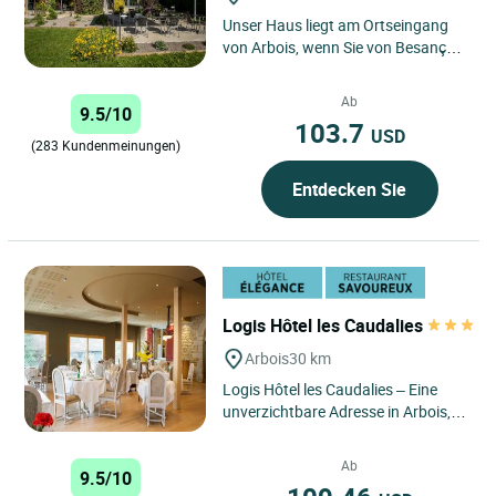
Unser Haus liegt am Ortseingang
von Arbois, wenn Sie von Besançon
kommen, und bietet Ihnen 33
komfortable und voll
Ab
9.5/10
ausgestattete...
103.7
USD
(283 Kundenmeinungen)
Entdecken Sie
Logis Hôtel les Caudalies
Arbois
30 km
Logis Hôtel les Caudalies – Eine
unverzichtbare Adresse in Arbois,
um die Entdeckung des Jura mit
Komfort und kulinarischen...
Ab
9.5/10