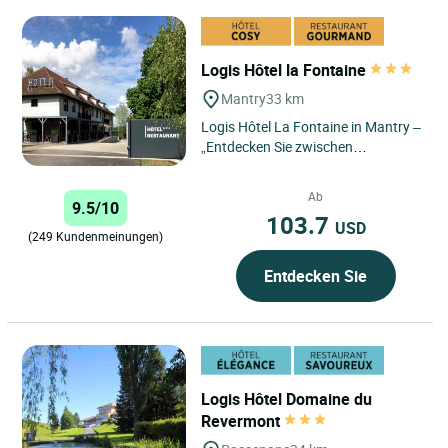
Logis Hôtel la Fontaine
Mantry
33 km
Logis Hôtel La Fontaine in Mantry –
„Entdecken Sie zwischen
Weinbergen und Natur ein
authentisches Hotel, in dem
Ab
9.5/10
moderner...
103.7
USD
(249 Kundenmeinungen)
Entdecken Sie
Logis Hôtel Domaine du
Revermont