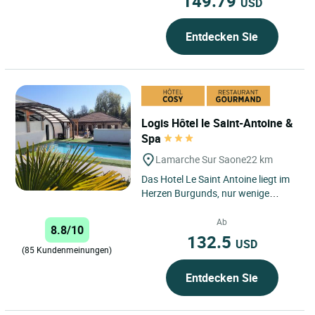
149.79
USD
Entdecken Sie
Logis Hôtel le Saint-Antoine &
Spa
Lamarche Sur Saone
22 km
Das Hotel Le Saint Antoine liegt im
Herzen Burgunds, nur wenige
Schritte von der Saône entfernt,
und ist ein familiengeführtes...
Ab
8.8/10
132.5
USD
(85 Kundenmeinungen)
Entdecken Sie