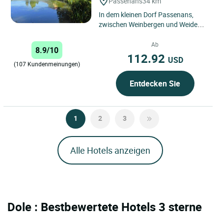
Passenans
34 km
In dem kleinen Dorf Passenans,
zwischen Weinbergen und Weiden,
befindet sich Le Domaine du
Revermont. Dieses verträumte...
Ab
8.9/10
112.92
USD
(107 Kundenmeinungen)
Entdecken Sie
1
2
3
Alle Hotels anzeigen
Dole : Bestbewertete Hotels 3 sterne