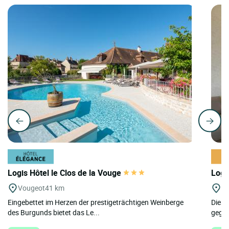
Logis Hôtel le Clos de la Vouge
Logi
Vougeot
41 km
Ar
Eingebettet im Herzen der prestigeträchtigen Weinberge
Diese
des Burgunds bietet das Le...
gegen