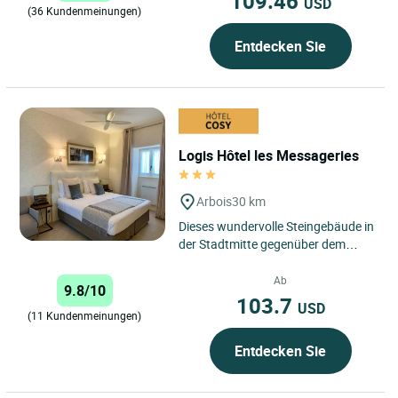
109.46
USD
(36 Kundenmeinungen)
Entdecken Sie
Logis Hôtel les Messageries
Arbois
30 km
Dieses wundervolle Steingebäude in
der Stadtmitte gegenüber dem
Square Pasteur wird seit 4
Generationen von derselben
Ab
9.8/10
Familie...
103.7
USD
(11 Kundenmeinungen)
Entdecken Sie