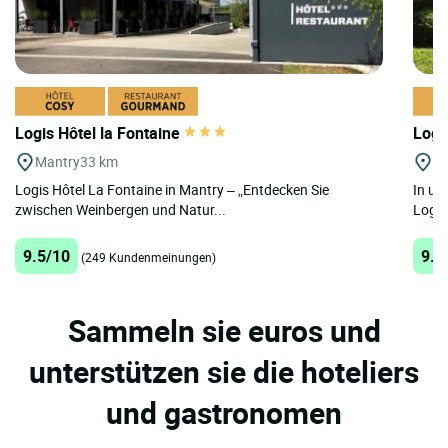
Logis Hôtel la Fontaine
Logi
Mantry
33 km
Se
Logis Hôtel La Fontaine in Mantry – „Entdecken Sie
In un
zwischen Weinbergen und Natur...
Logis
9.5/10
9.3
(249 Kundenmeinungen)
Sammeln sie euros und
unterstützen sie die hoteliers
und gastronomen