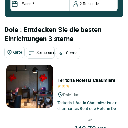
Dole : Entdecken Sie die besten
Einrichtungen 3 sterne
Karte
Sortieren nach
Sterne
Teritoria Hôtel la Chaumière
Dole
1 km
Teritoria Hôtel la Chaumière ist ein
charmantes Boutique-Hotel in Dole
im französischen Jura, Region
Bourgogne-Franche-Comté,...
Ab