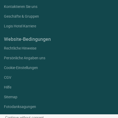
Kontaktieren Sie uns
Geschäfte & Gruppen
Logis Hotel Karriere
Website-Bedingungen
Rechtliche Hinweise
Persönliche Angaben uns
Cookie-Einstellungen
CGV
Hilfe
Sitemap
Fotodanksagungen
Folgen Sie uns
Continue without consent