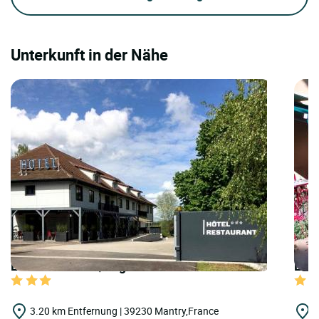
Unterkunft in der Nähe
LOGIS HOTELS | Logis Hôtel la Fontaine
LOGI
3.20 km Entfernung | 39230 Mantry,France
1