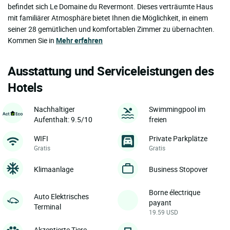
befindet sich Le Domaine du Revermont. Dieses verträumte Haus
mit familiärer Atmosphäre bietet Ihnen die Möglichkeit, in einem
seiner 28 gemütlichen und komfortablen Zimmer zu übernachten.
Kommen Sie in
Mehr erfahren
Ausstattung und Serviceleistungen des
Hotels
Nachhaltiger
Swimmingpool im
Aufenthalt: 9.5/10
freien
WIFI
Private Parkplätze
Gratis
Gratis
Klimaanlage
Business Stopover
Borne électrique
Auto Elektrisches
payant
Terminal
19.59 USD
Akzeptierte Tiere