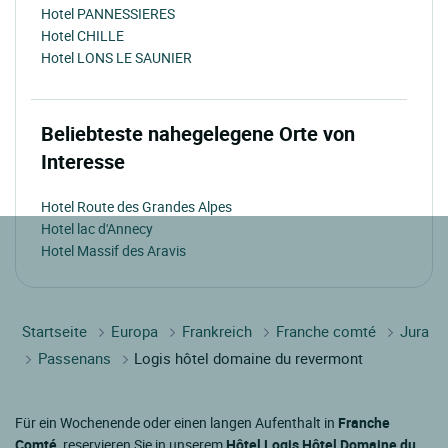
Hotel PANNESSIERES
Hotel CHILLE
Hotel LONS LE SAUNIER
Beliebteste nahegelegene Orte von
Interesse
Hotel Route des Grandes Alpes
Hotel lac d'Annecy
Hotel Massif des Aravis
Startseite
Europa
Frankreich
Franche comté
Jura
Passenans
Logis hôtel domaine du revermont
Für ein Wochenende oder einen langen Aufenthalt in
Franche
Comté
, reservieren Sie in unserem
Hôtel Logis Hôtel Domaine du