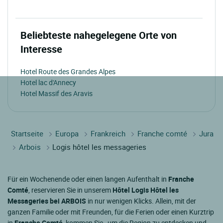
Beliebteste nahegelegene Orte von
Interesse
Hotel Route des Grandes Alpes
Hotel lac d'Annecy
Hotel Massif des Aravis
Startseite
Europa
Frankreich
Franche comté
Jura
Arbois
Logis hôtel les messageries
Für ein Wochenende oder einen langen Aufenthalt in
Franche
Comté
, reservieren Sie in unserem
Hôtel Logis Hôtel les
Messageries bei ARBOIS
in nur wenigen Klicks. Allein, mit der
ganzen Familie oder mit Freunden, für die Ferien oder einen Kurztrip
in
Franche Comté
, kommen Sie , um die Region zu entdecken und