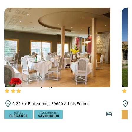
LOGIS HOTELS | Logis Hôtel les Caudalies
LOGI
0.26 km Entfernung | 39600 Arbois,France
0