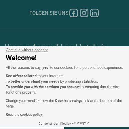
FOLGEN SIE UNS
Unsere Auswahl an Hotels in
Continue without consent
Frankreich und Europa
Welcome!
All the reasons to say ‘
yes
’ to our cookies for a personalised experience:
Top Länder
See offers tailored
to your interests.
To better understand your needs
by producing statistics.
Top Regionen
To provide you with the services you request
by ensuring that the site
functions properly.
Top Städte
Change your mind? Follow the
Cookies settings
link at the bottom of the
page.
Top Hotels
Read the cookies policy
Consents certified by
Verfügbarkeiten ansehen