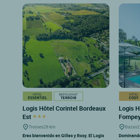
Logis Hôtel Corintel Bordeaux
Logis H
Est
Fompe
Tresses
28 km
Bazas
2
Eres bienvenido en Gilles y Rosy. El Logis
Dominando 