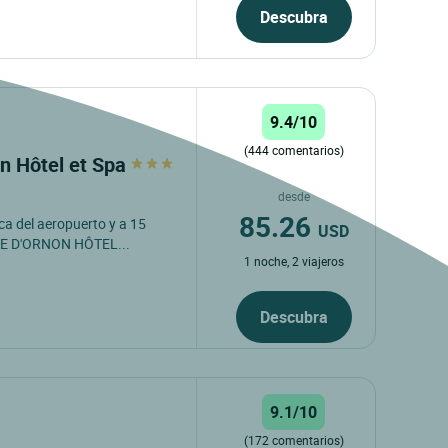
Descubra
9.4/10
(444 comentarios)
n Hôtel et Spa
desde
85.26
ca del aeropuerto y a 15
USD
MTE D'ORNON HÔTEL...
1 noche, 2 viajeros
Descubra
9.1/10
(172 comentarios)