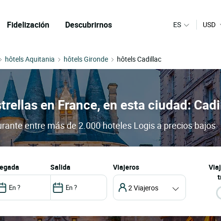
Fidelización
Descubrirnos
ES
USD
hôtels Aquitania
hôtels Gironde
hôtels Cadillac
trellas en France, en esta ciudad: Cadi
aurante entre más de 2.000 hoteles Logis a precios bajos
llegada
salida
Viajeros
Via
t
2 Viajeros