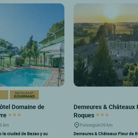
ôtel Domaine de
Demeures & Châteaux F
yre
Roques
5 km
Puisseguin
39 km
la ciudad de Bazas y su
Demeures & Châteaux Fleur de 