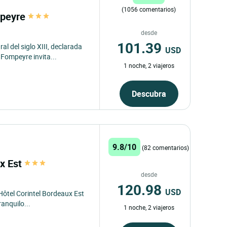
(1056 comentarios)
mpeyre
desde
101.39
l del siglo XIII, declarada
USD
Fompeyre invita...
1 noche, 2 viajeros
Descubra
9.8/10
(82 comentarios)
ux Est
desde
120.98
USD
 Hôtel Corintel Bordeaux Est
anquilo...
1 noche, 2 viajeros