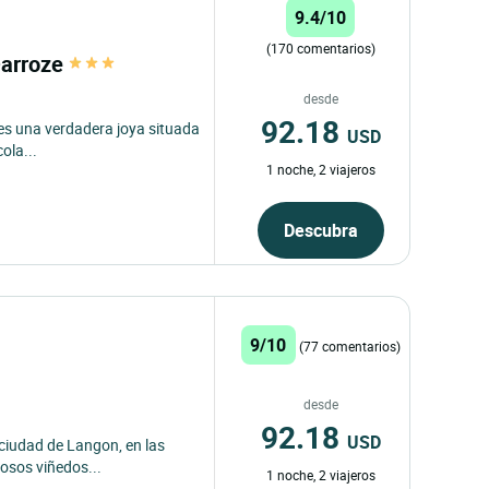
9.4/10
(170 comentarios)
Darroze
desde
92.18
es una verdadera joya situada
USD
ola...
1 noche, 2 viajeros
Descubra
9/10
(77 comentarios)
desde
92.18
USD
ciudad de Langon, en las
osos viñedos...
1 noche, 2 viajeros