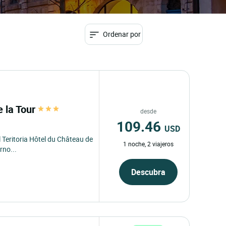
Ordenar por
e la Tour
desde
109.46
USD
l Teritoria Hôtel du Château de
1 noche, 2 viajeros
rno...
Descubra