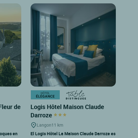
leur de
Logis Hôtel Maison Claude
Darroze
Langon
11 km
Roques en
El Logis Hôtel La Maison Claude Darroze es