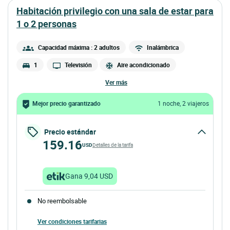
habitación privilegio con una sala de estar para
1 o 2 personas
Capacidad máxima : 2 adultos
Inalámbrica
1
Televisión
Aire acondicionado
ver más
Mejor precio garantizado
1 noche, 2 viajeros
Precio estándar
159.16
USD
Detalles de la tarifa
Gana 9,04 USD
No reembolsable
Ver condiciones tarifarias