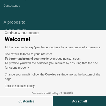
Contactenos
A proposito
¿Quiénes somos?
Continue without consent
Extranet hotel
Welcome!
Únase al grupo
All the reasons to say ‘
yes
’ to our cookies for a personalised experience:
Tarjetas electrónicas
See offers tailored
to your interests.
Empresas y grupos
To better understand your needs
by producing statistics.
To provide you with the services you request
by ensuring that the site
Trabajar en Logis
functions properly.
Rincón de prensa
Change your mind? Follow the
Cookies settings
link at the bottom of the
page.
Read the cookies policy
Condiciones de la página web
Consents certified by
06-07 Ago 2026
Mención legal
Modificar
Customise
Accept all
2 viajeros | 1 habitación
Protección de datos personales (RGPD)