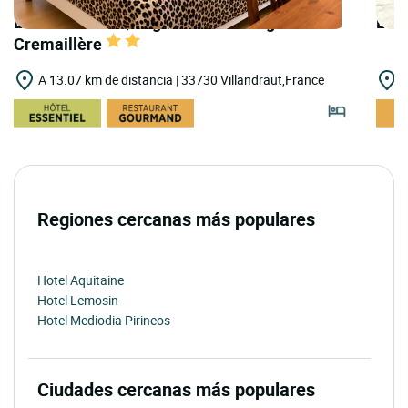
LOGIS HOTELS | Logis Hôtel Auberge la
LOGI
Cremaillère
A 13.07 km de distancia | 33730 Villandraut,France
A
Regiones cercanas más populares
Hotel Aquitaine
Hotel Lemosin
Hotel Mediodia Pirineos
Ciudades cercanas más populares