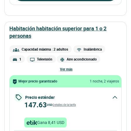
habitación habitación superior para 1 o 2
personas
Capacidad máxima : 2 adultos
Inalámbrica
1
Televisión
Aire acondicionado
ver más
Mejor precio garantizado
1 noche, 2 viajeros
Precio estándar
147.63
USD
Detalles de la tarifa
Gana 8,41 USD