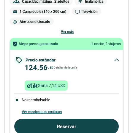
Capacidad máxima : 2 adultos
Inalámbrica
1 Cama doble (140 x 200 cm)
Televisión
Aire acondicionado
ver más
Mejor precio garantizado
1 noche, 2 viajeros
Precio estándar
124.56
USD
Detalles de la tarifa
Gana 7,14 USD
No reembolsable
Ver condiciones tarifarias
Reservar