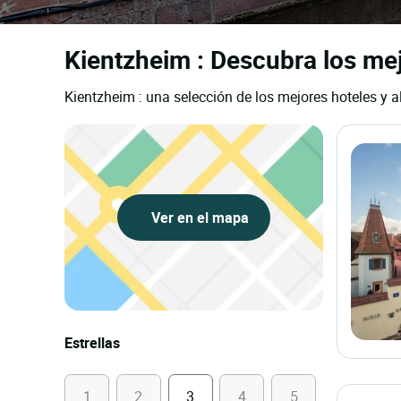
Kientzheim : Descubra los mej
Kientzheim : una selección de los mejores hoteles y a
Ver en el mapa
Estrellas
1
2
3
4
5