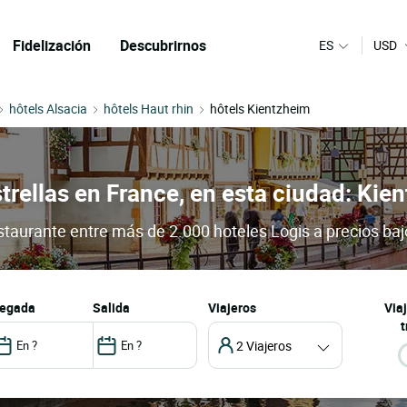
Fidelización
Descubrirnos
ES
USD
hôtels Alsacia
hôtels Haut rhin
hôtels Kientzheim
trellas en France, en esta ciudad: Kie
estaurante entre más de 2.000 hoteles Logis a precios ba
llegada
salida
Viajeros
Via
t
2 Viajeros