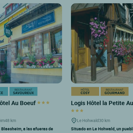
ôtel Au Boeuf
Logis Hôtel la Petite 
eim
48 km
Le Hohwald
30 km
 Blaesheim, a las afueras de
Situado en Le Hohwald, un puebl