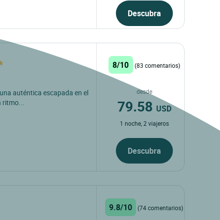
Descubra
8/10
(83 comentarios)
desde
ir una auténtica escapada en el
79.58
 ritmo...
USD
1 noche, 2 viajeros
Descubra
9.8/10
(74 comentarios)