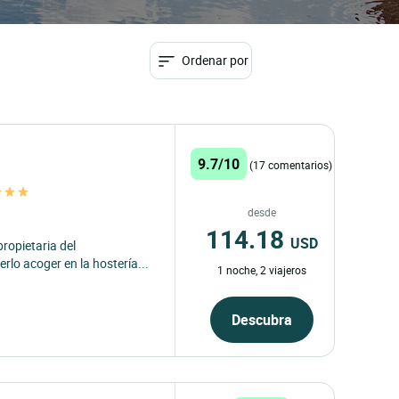
Ordenar por
9.7/10
(17 comentarios)
desde
114.18
USD
propietaria del
lo acoger en la hostería...
1 noche, 2 viajeros
Descubra