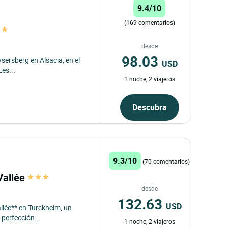
9.4/10
(169 comentarios)
desde
98.03
ysersberg en Alsacia, en el
USD
Les...
1 noche, 2 viajeros
Descubra
9.3/10
(70 comentarios)
 Vallée
desde
132.63
USD
allée** en Turckheim, un
 perfección...
1 noche, 2 viajeros