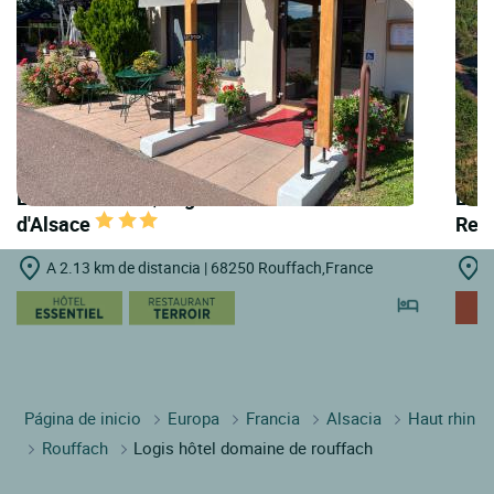
LOGIS HOTELS | Logis Hôtel Au Relais
LOGI
d'Alsace
Rest
A 2.13 km de distancia | 68250 Rouffach,France
A
Página de inicio
Europa
Francia
Alsacia
Haut rhin
Rouffach
Logis hôtel domaine de rouffach