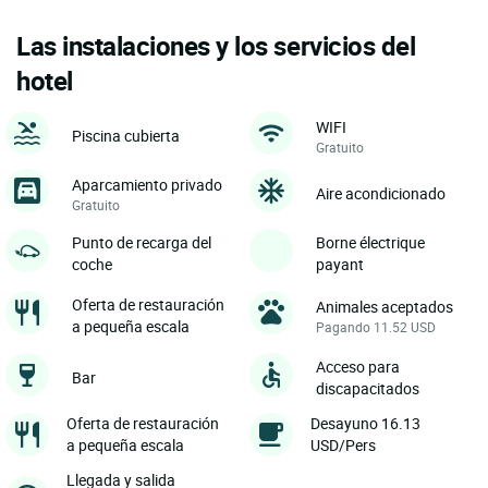
Las instalaciones y los servicios del
hotel
WIFI
Piscina cubierta
Gratuito
Aparcamiento privado
Aire acondicionado
Gratuito
Punto de recarga del
Borne électrique
coche
payant
Oferta de restauración
Animales aceptados
a pequeña escala
Pagando 11.52 USD
Acceso para
Bar
discapacitados
Oferta de restauración
Desayuno 16.13
a pequeña escala
USD/Pers
Llegada y salida