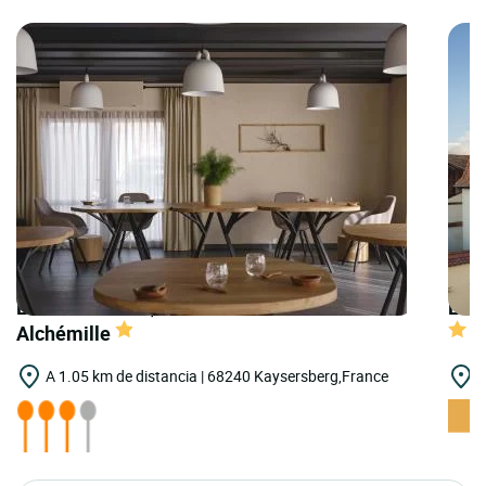
LOGIS HOTELS | Teritoria Restaurant
LOGI
Alchémille
A 1.05 km de distancia | 68240 Kaysersberg,France
A