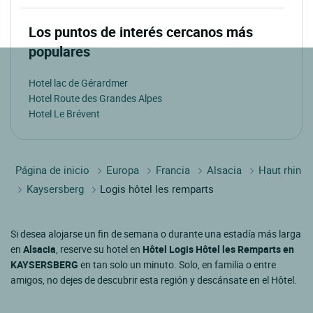
Los puntos de interés cercanos más
populares
Hotel lac de Gérardmer
Hotel Route des Grandes Alpes
Hotel Le Brévent
Página de inicio
Europa
Francia
Alsacia
Haut rhin
Kaysersberg
Logis hôtel les remparts
Si desea alojarse un fin de semana o durante una estadía más larga
en
Alsacia
, reserve su hotel en
Hôtel Logis Hôtel les Remparts en
KAYSERSBERG
en tan solo un minuto. Solo, en familia o entre
amigos, no dejes de descubrir esta región y descánsate en el Hôtel.