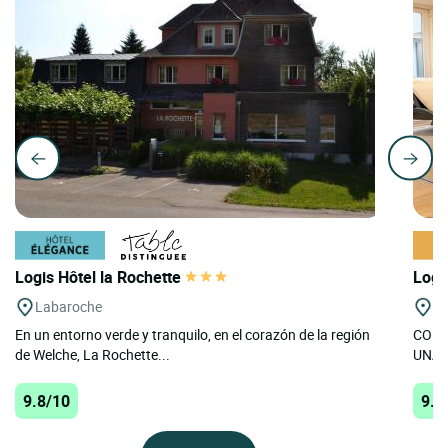
Logis Hôtel la Rochette
Logi
Labaroche
We
En un entorno verde y tranquilo, en el corazón de la región
CON 
de Welche, La Rochette...
UNA 
9.8/10
9.8