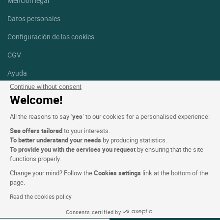
Mención legal
Datos personales
Configuración de las cookies
CGV
Ayuda
Continue without consent
Mapa del sitio
Welcome!
Créditos
All the reasons to say ‘
yes
’ to our cookies for a personalised experience:
fotografías
See offers tailored
to your interests.
Síguenos
To better understand your needs
by producing statistics.
To provide you with the services you request
by ensuring that the site
Facebook
Instagram
functions properly.
Change your mind? Follow the
Cookies settings
link at the bottom of the
Linkedin
page.
Read the cookies policy
Consents certified by