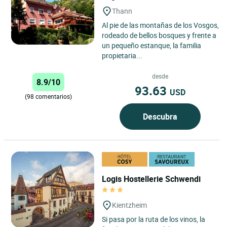
Thann
Al pie de las montañas de los Vosgos,
rodeado de bellos bosques y frente a
un pequeño estanque, la familia
propietaria...
desde
8.9/10
93.63
USD
(98 comentarios)
Descubra
Logis Hostellerie Schwendi
Kientzheim
Si pasa por la ruta de los vinos, la