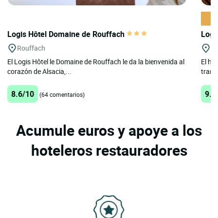
Logis Hôtel Domaine de Rouffach
Logi
Rouffach
Ri
El Logis Hôtel le Domaine de Rouffach le da la bienvenida al
El ho
corazón de Alsacia,...
trans
8.6/10
9.3
(64 comentarios)
Acumule euros y apoye a los
hoteleros restauradores