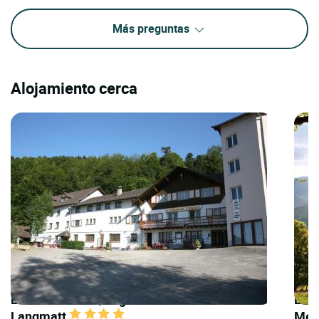
Más preguntas
Alojamiento cerca
LOGIS HOTELS | Logis Hôtel Domaine
LOGI
Langmatt
Meh