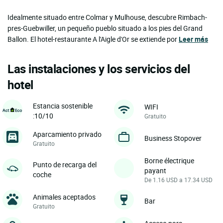
Idealmente situado entre Colmar y Mulhouse, descubre Rimbach-
pres-Guebwiller, un pequeño pueblo situado a los pies del Grand
Ballon. El hotel-restaurante A l'Aigle d'Or se extiende por
Leer más
Las instalaciones y los servicios del
hotel
Estancia sostenible
WIFI
:10/10
Gratuito
Aparcamiento privado
Business Stopover
Gratuito
Borne électrique
Punto de recarga del
payant
coche
De 1.16 USD a 17.34 USD
Animales aceptados
Bar
Gratuito