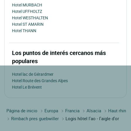
Hotel MURBACH
Hotel UFFHOLTZ
Hotel WESTHALTEN
Hotel ST AMARIN
Hotel THANN
Los puntos de interés cercanos más
populares
Hotel lac de Gérardmer
Hotel Route des Grandes Alpes
Hotel Le Brévent
Página de inicio
Europa
Francia
Alsacia
Haut rhin
Rimbach pres guebwiller
Logis hôtel l'ao - l'aigle d'or