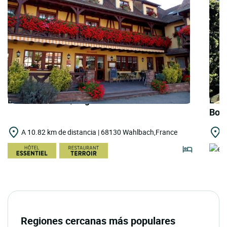
LOGIS HOTELS | Logis Hôtel Au Soleil
LOGI
Boh
A 10.82 km de distancia | 68130 Wahlbach,France
A
Regiones cercanas más populares