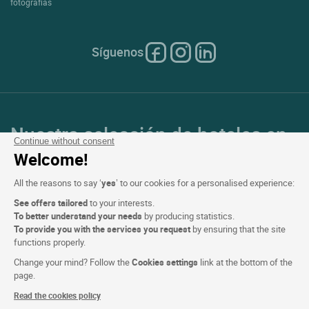
fotografías
Síguenos
Nuestra selección de hoteles en
Continue without consent
Francia y en Europa
Welcome!
All the reasons to say ‘
yes
’ to our cookies for a personalised experience:
Top de países
See offers tailored
to your interests.
To better understand your needs
by producing statistics.
Top de regiones
To provide you with the services you request
by ensuring that the site
functions properly.
Top de ciudades
Change your mind? Follow the
Cookies settings
link at the bottom of the
page.
Top de hoteles
Read the cookies policy