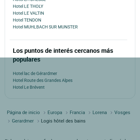
Hotel LE THOLY
Hotel LE VALTIN
Hotel TENDON
Hotel MUHLBACH SUR MUNSTER
Los puntos de interés cercanos más
populares
Hotel lac de Gérardmer
Hotel Route des Grandes Alpes
Hotel Le Brévent
Página de inicio
Europa
Francia
Lorena
Vosges
Gerardmer
Logis hôtel des bains