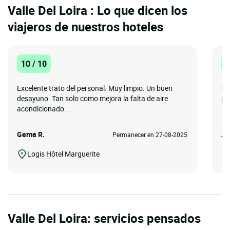
Valle Del Loira : Lo que dicen los
viajeros de nuestros hoteles
10 / 10
1
Excelente trato del personal. Muy limpio. Un buen
Mu
desayuno. Tan solo como mejora la falta de aire
pa
acondicionado...
Gema R.
AN
Permanecer en 27-08-2025
Logis Hôtel Marguerite
Valle Del Loira: servicios pensados