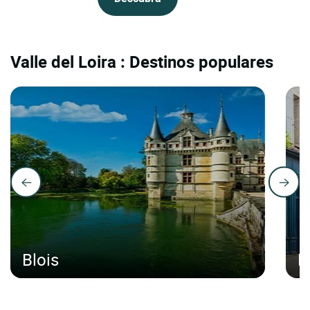
Valle del Loira : Destinos populares
Blois
B