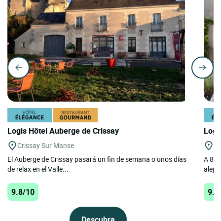
Logis Hôtel Auberge de Crissay
Logi
Crissay Sur Manse
A
El Auberge de Crissay pasará un fin de semana o unos días
A 800
de relax en el Valle...
alejad
9.8/10
9.8
Descubra