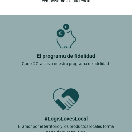
reembolsamos la diferencia.
El programa de fidelidad
Gane € Gracias a nuestro programa de fidelidad.
#LogisLovesLocal
El amor por el territorio y los productos locales forma