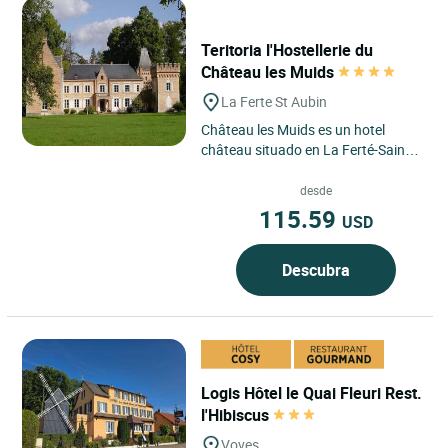
Teritoria l'Hostellerie du
Château les Muids
La Ferte St Aubin
Château les Muids es un hotel
château situado en La Ferté-Saint-
Aubin, en el corazón de la Sologne,
en la región Centre-Val...
desde
115.59
USD
Descubra
Logis Hôtel le Quai Fleuri Rest.
l'Hibiscus
Voves