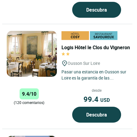
suspendida entre viñedos y
Descubra
colinas,...
Logis Hôtel le Clos du Vigneron
Ousson Sur Loire
Pasar una estancia en Ousson sur
Loire es la garantía de las
sensaciones gustativas más
refinadas, un excelente ejemplo...
desde
9.4/10
99.4
USD
(120 comentarios)
Descubra