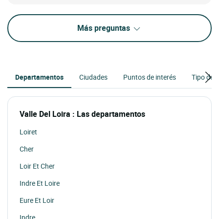
Más preguntas
Departamentos
Ciudades
Puntos de interés
Tipo de h
Valle Del Loira : Las departamentos
Loiret
Cher
Loir Et Cher
Indre Et Loire
Eure Et Loir
Indre