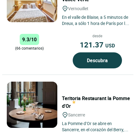
Vernouillet
En el valle de Blaise, a 5 minutos de
Dreux, a sólo 1 hora de París por la
autopista N12, el Auberge de la
Vallée Verte...
desde
9.3/10
121.37
USD
(66 comentarios)
Descubra
Teritoria Restaurant la Pomme
d'Or
Sancerre
La Pomme d’Or se abre en
Sancerre, en el corazón del Berry,
como una parada preciosa