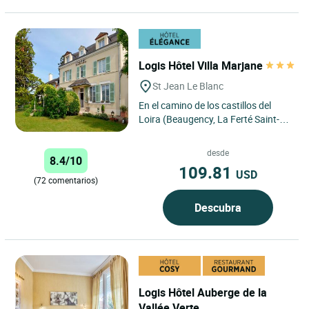
Logis Hôtel Villa Marjane
St Jean Le Blanc
En el camino de los castillos del
Loira (Beaugency, La Ferté Saint-
Aubin, Chambord…), a 2km al sur
de Orléans (su catedral,...
desde
8.4/10
109.81
USD
(72 comentarios)
Descubra
Logis Hôtel Auberge de la
Vallée Verte