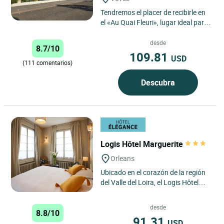
Tendremos el placer de recibirle en
el «Au Quai Fleuri», lugar ideal para
combinar el descanso con la
cordialidad. Situado...
desde
8.7/10
109.81
USD
(111 comentarios)
Descubra
Logis Hôtel Marguerite
Orleans
Ubicado en el corazón de la región
del Valle del Loira, el Logis Hôtel
Marguerite le da la bienvenida a
Orleans para una...
desde
8.8/10
91.31
USD