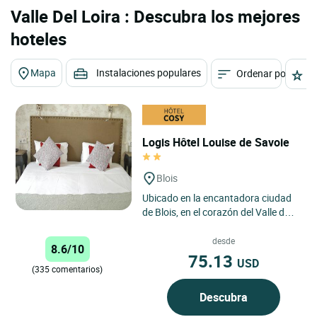
Valle Del Loira : Descubra los mejores
hoteles
Mapa
Instalaciones populares
Ordenar por
E
Logis Hôtel Louise de Savoie
Blois
Ubicado en la encantadora ciudad
de Blois, en el corazón del Valle del
Loira, declarado Patrimonio de la
Humanidad por la...
desde
8.6/10
75.13
USD
(335 comentarios)
Descubra