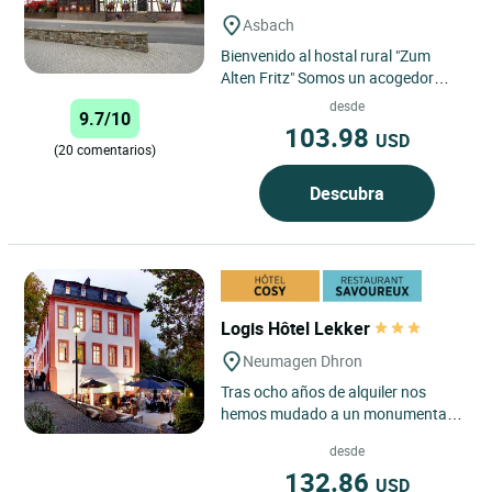
Asbach
Bienvenido al hostal rural "Zum
Alten Fritz" Somos un acogedor
hostal familiar. Disponemos de más
desde
9.7/10
de 10 cómodas habitaciones...
103.98
USD
(20 comentarios)
Descubra
Logis Hôtel Lekker
Neumagen Dhron
Tras ocho años de alquiler nos
hemos mudado a un monumental
edificio histórico que data de 1700.
desde
Nuestro Hotel Lekker,...
132.86
USD