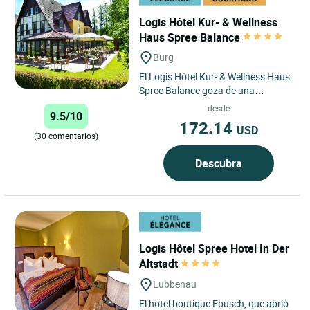
Logis Hôtel Kur- & Wellness
Haus Spree Balance
Burg
El Logis Hôtel Kur- & Wellness Haus
Spree Balance goza de una
ubicación ideal en Burg, en el
desde
9.5/10
corazón de la pintoresca...
172.14
USD
(30 comentarios)
Descubra
Logis Hôtel Spree Hotel In Der
Altstadt
Lubbenau
El hotel boutique Ebusch, que abrió