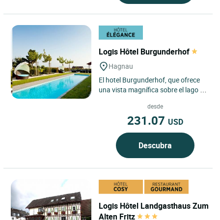
Logis Hôtel Burgunderhof
Hagnau
El hotel Burgunderhof, que ofrece
una vista magnífica sobre el lago de
Constanza y los Alpes Suizos, y su
desde
primera explotación...
231.07
USD
Descubra
Logis Hôtel Landgasthaus Zum
Alten Fritz