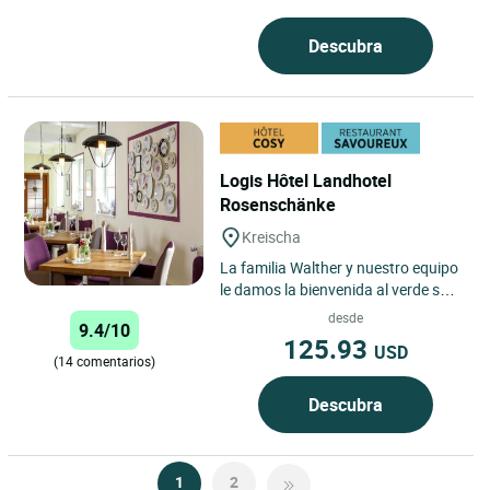
Descubra
Logis Hôtel Landhotel
Rosenschänke
Kreischa
La familia Walther y nuestro equipo
le damos la bienvenida al verde sur
de la capital del estado de Sajonia,
desde
9.4/10
a la tranquila...
125.93
USD
(14 comentarios)
Descubra
1
2