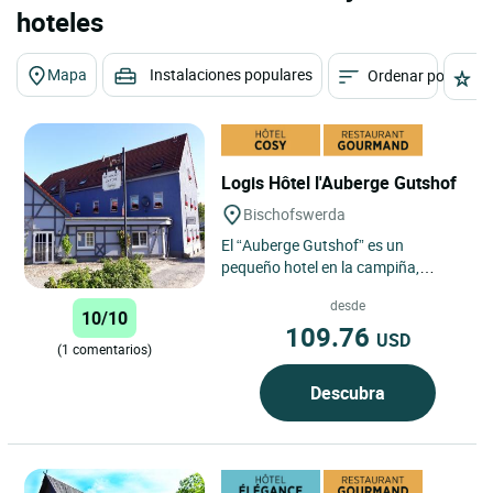
hoteles
Mapa
Instalaciones populares
Ordenar por
E
Logis Hôtel l'Auberge Gutshof
Bischofswerda
El “Auberge Gutshof” es un
pequeño hotel en la campiña,
situado en las inmediaciones de
desde
Bischofswerda. Se trata de...
10/10
109.76
USD
(1 comentarios)
Descubra