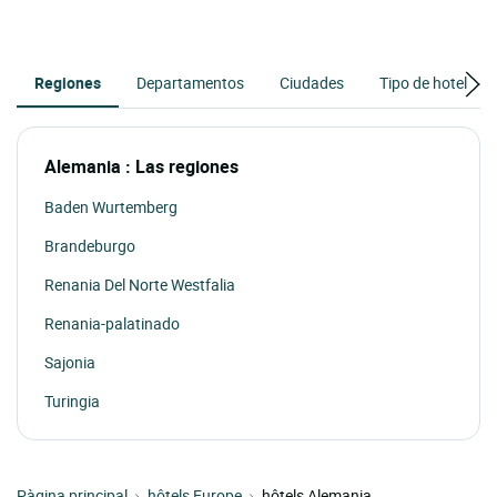
Regiones
Departamentos
Ciudades
Tipo de hotel
Alemania : Las regiones
Baden Wurtemberg
Brandeburgo
Renania Del Norte Westfalia
Renania-palatinado
Sajonia
Turingia
Pàgina principal
hôtels Europe
hôtels Alemania