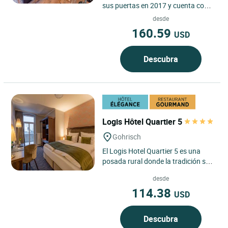
sus puertas en 2017 y cuenta con
nueve habitaciones dobles, destaca
desde
por un encanto único...
160.59
USD
Descubra
Logis Hôtel Quartier 5
Gohrisch
El Logis Hotel Quartier 5 es una
posada rural donde la tradición se
une a la modernidad. En el corazón
desde
de Gohrisch, un...
114.38
USD
Descubra