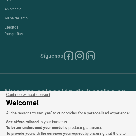
Asistencia
Mapa del sitio
Créditos
fotografías
Síguenos
Nuestra selección de hoteles en
Continue without consent
Francia y en Europa
Welcome!
All the reasons to say ‘
yes
’ to our cookies for a personalised experience:
Top de países
See offers tailored
to your interests.
To better understand your needs
by producing statistics.
Top de regiones
To provide you with the services you request
by ensuring that the site