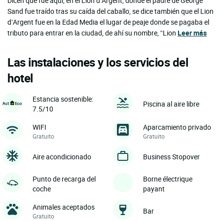
Dicen que fue aquí, en el Lion d’Argent, donde el padre de George
Sand fue traído tras su caída del caballo, se dice también que el Lion
d’Argent fue en la Edad Media el lugar de peaje donde se pagaba el
tributo para entrar en la ciudad, de ahí su nombre, “Lion
Leer más
Las instalaciones y los servicios del
hotel
Estancia sostenible:
Piscina al aire libre
7.5/10
WIFI
Aparcamiento privado
Gratuito
Gratuito
Aire acondicionado
Business Stopover
Punto de recarga del
Borne électrique
coche
payant
Animales aceptados
Bar
Gratuito