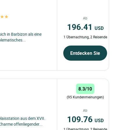
Ab
196.41
USD
sich in Barbizon als eine
1 Übernachtung, 2 Reisende
blematisches...
Entdecken Sie
8.3/10
(95 Kundenmeinungen)
Ab
109.76
elaisstation aus dem XVII.
USD
Charme offenliegender...
1 Übernachtung, 2 Reisende