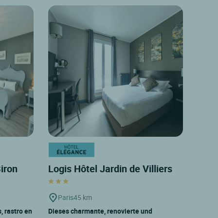
Biron
Logis Hôtel Jardin de Villiers
Paris
45 km
s, rastro en
Dieses charmante, renovierte und