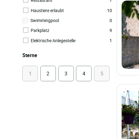
Restaurant
7
Haustiere erlaubt
10
Swimmingpool
0
Parkplatz
9
Elektrische Anlegestelle
1
Sterne
1
2
3
4
5