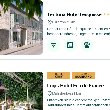
Teritoria Hôtel L'esquisse
Barbizon
20 km
Das Teritoria Hôtel l’Esquisse präsentiert 
besondere Adresse, eingebettet in ein em
Logis Hôtel Ecu de France
Malesherbes
21 km
Entdecken Sie in dieser ehemaligen Postr
Jahrhundert mit all ihrem authentischen 