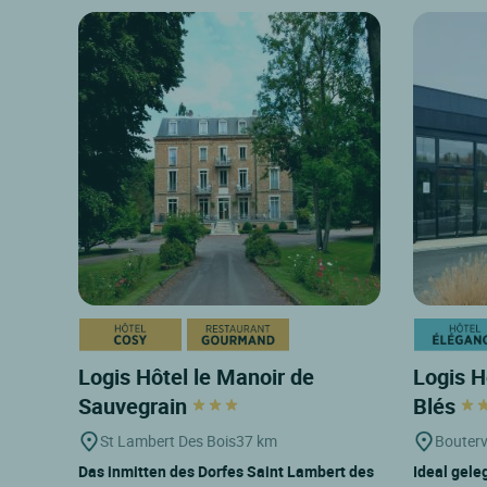
Logis Hôtel le Manoir de
Logis H
Sauvegrain
Blés
St Lambert Des Bois
37 km
Boutervi
Das inmitten des Dorfes Saint Lambert des
Ideal geleg