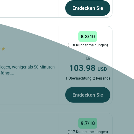
Entdecken Sie
8.3/10
(118 Kundenmeinungen)
Ab
103.98
gelegen, weniger als 50 Minuten
USD
fängt...
1 Übernachtung, 2 Reisende
Entdecken Sie
9.7/10
(117 Kundenmeinungen)