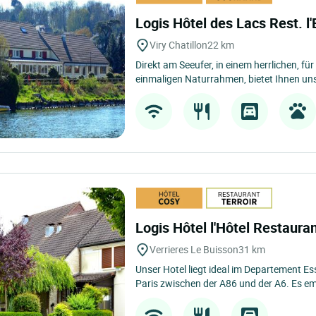
Logis Hôtel des Lacs Rest. l
Viry Chatillon
22 km
Direkt am Seeufer, in einem herrlichen, für
einmaligen Naturrahmen, bietet Ihnen un
Logis Hôtel l'Hôtel Restaura
Verrieres Le Buisson
31 km
Unser Hotel liegt ideal im Departement E
Paris zwischen der A86 und der A6. Es em