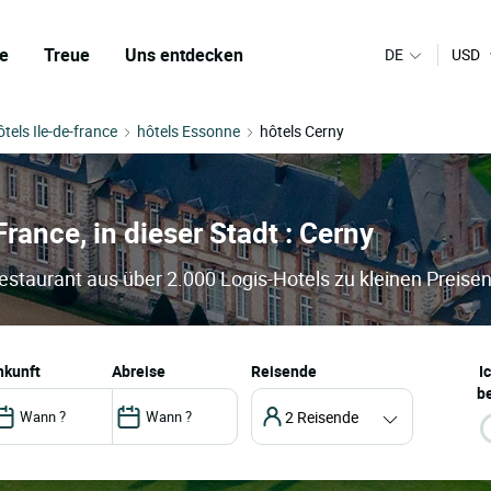
e
Treue
Uns entdecken
DE
USD
ôtels Ile-de-france
hôtels Essonne
hôtels Cerny
France, in dieser Stadt : Cerny
Restaurant aus über 2.000 Logis-Hotels zu kleinen Preise
ankunft
abreise
Reisende
I
be
2 Reisende