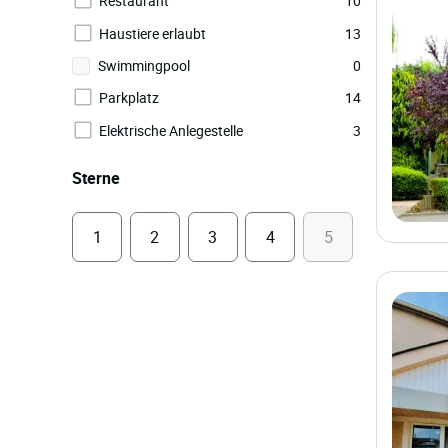
Restaurant
10
Haustiere erlaubt
13
Swimmingpool
0
Parkplatz
14
Elektrische Anlegestelle
3
Sterne
1
2
3
4
5