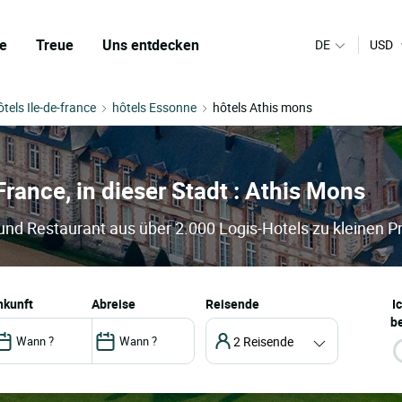
e
Treue
Uns entdecken
DE
USD
ôtels Ile-de-france
hôtels Essonne
hôtels Athis mons
 France, in dieser Stadt : Athis Mons
 und Restaurant aus über 2.000 Logis-Hotels zu kleinen P
ankunft
abreise
Reisende
I
be
2 Reisende