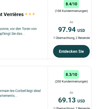
8.4/10
(108 Kundenmeinungen)
nt Verrières
Ab
97.94
ssonne, vor den Toren von
USD
pfängt Sie das...
1 Übernachtung, 2 Reisende
Entdecken Sie
8.3/10
(200 Kundenmeinungen)
rmain-les-Corbeil liegt ideal
Ab
artements...
69.13
USD
1 Übernachtung, 2 Reisende