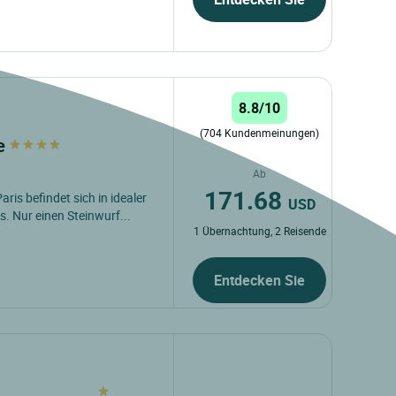
8.8/10
(704 Kundenmeinungen)
se
Ab
171.68
is befindet sich in idealer
USD
 Nur einen Steinwurf...
1 Übernachtung, 2 Reisende
Entdecken Sie