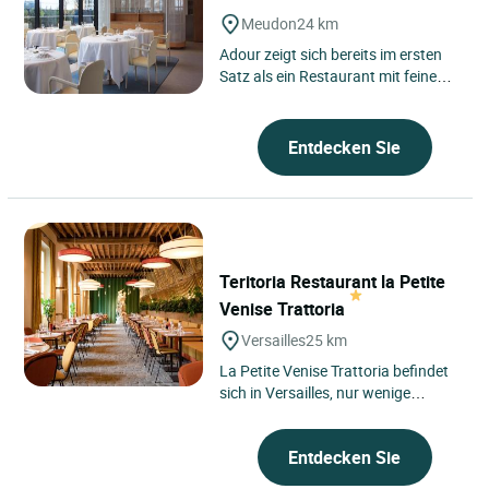
Meudon
24 km
Adour zeigt sich bereits im ersten
Satz als ein Restaurant mit feinem
Gespür für seine Umgebung,
gelegen in Meudon, auf...
Entdecken Sie
Teritoria Restaurant la Petite
Venise Trattoria
Versailles
25 km
La Petite Venise Trattoria befindet
sich in Versailles, nur wenige
Kilometer von Paris entfernt,
eingebettet in das Gelände...
Entdecken Sie