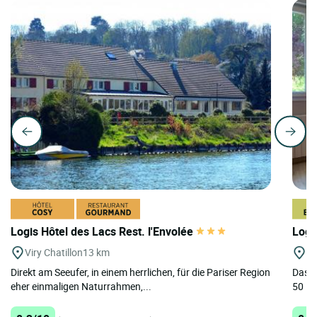
Logis Hôtel des Lacs Rest. l'Envolée
Logi
Viry Chatillon
13 km
St
Direkt am Seeufer, in einem herrlichen, für die Pariser Region
Das L
eher einmaligen Naturrahmen,...
50 Mi