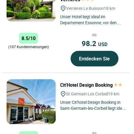
Verrieres Le Buisson
18 km
Unser Hotel liegt ideal im
Departement Essonne, vor den
Toren von Paris zwischen der A86
und der A6. Es empfängt Sie das...
Ab
8.5/10
98.2
USD
(107 Kundenmeinungen)
Entdecken Sie
Cit'Hotel Design Booking
St Germain Les Corbeil
19 km
Unser Cit'hotel Design Booking in
Saint-Germain-les-Corbeil liegt ideal
vor den Toren von Evry im Süden
des Departements...
Ab