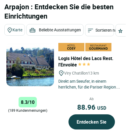
Arpajon : Entdecken Sie die besten
Einrichtungen
Karte
Beliebte Ausstattungen
Sortieren nach
St
Logis Hôtel des Lacs Rest.
l'Envolée
Viry Chatillon
13 km
Direkt am Seeufer, in einem
herrlichen, für die Pariser Region
eher einmaligen Naturrahmen,
bietet Ihnen unser Haus
Ab
8.3/10
komfortable...
88.96
USD
(189 Kundenmeinungen)
Entdecken Sie