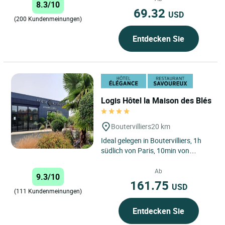
8.3/10
69.32
USD
(200 Kundenmeinungen)
Entdecken Sie
Logis Hôtel la Maison des Blés
Boutervilliers
20 km
Ideal gelegen in Boutervilliers, 1h
südlich von Paris, 10min von
Etampes entfernt, entdecken Sie
das Maison des Blés, eingebettet...
Ab
9.3/10
161.75
USD
(111 Kundenmeinungen)
Entdecken Sie