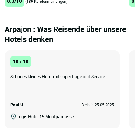
8.3/10
8.3
(189 Kundenmeinungen)
Arpajon : Was Reisende über unsere
Hotels denken
10 / 10
8
Schönes kleines Hotel mit super Lage und Service.
1.
Ro
Paul U.
Fel
Bleib in 25-05-2025
Logis Hôtel 15 Montparnasse