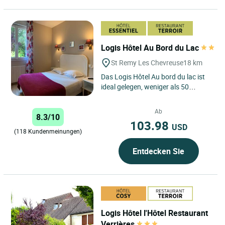
Logis Hôtel Au Bord du Lac
St Remy Les Chevreuse
18 km
Das Logis Hôtel Au bord du lac ist
ideal gelegen, weniger als 50
Minuten mit der RER B von Paris
entfernt, und empfängt...
Ab
8.3/10
103.98
USD
(118 Kundenmeinungen)
Entdecken Sie
Logis Hôtel l'Hôtel Restaurant
Verrières