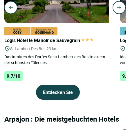
Logis Hôtel le Manoir de Sauvegrain
Logi
St Lambert Des Bois
23 km
Bo
Das inmitten des Dorfes Saint Lambert des Bois in einem
Ideal
der schönsten Täler des...
von E
9.7/10
9.3
Entdecken Sie
Arpajon : Die meistgebuchten Hotels