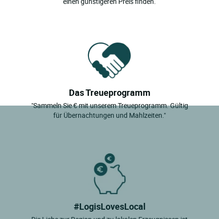
einen günstigeren Preis finden.
Das Treueprogramm
"Sammeln Sie € mit unserem Treueprogramm. Gültig
für Übernachtungen und Mahlzeiten."
#LogisLovesLocal