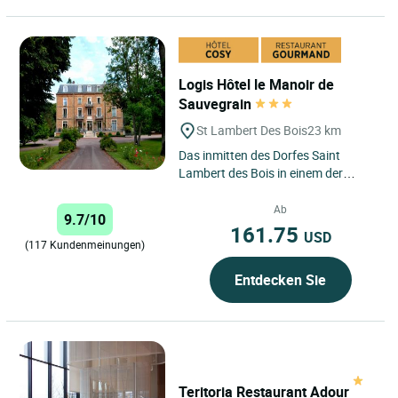
Logis Hôtel le Manoir de
Sauvegrain
St Lambert Des Bois
23 km
Das inmitten des Dorfes Saint
Lambert des Bois in einem der
schönsten Täler des Naturparks der
Haute Vallée de Chevreuse...
Ab
9.7/10
161.75
USD
(117 Kundenmeinungen)
Entdecken Sie
Teritoria Restaurant Adour