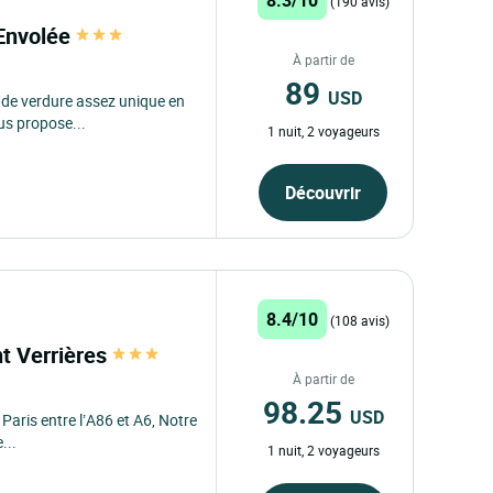
(190 avis)
'Envolée
À partir de
89
USD
 de verdure assez unique en
us propose...
1 nuit, 2 voyageurs
Découvrir
8.4/10
(108 avis)
nt Verrières
À partir de
98.25
USD
Paris entre l’A86 et A6, Notre
...
1 nuit, 2 voyageurs