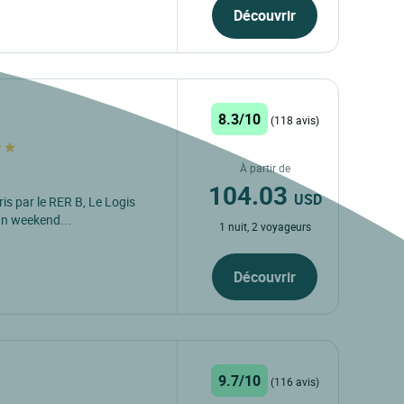
Découvrir
8.3/10
(118 avis)
À partir de
104.03
USD
is par le RER B, Le Logis
un weekend...
1 nuit, 2 voyageurs
Découvrir
9.7/10
(116 avis)