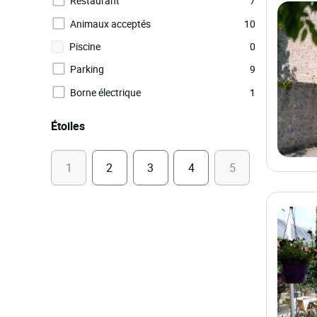
Restaurant
7
Animaux acceptés
10
Piscine
0
Parking
9
Borne électrique
1
Étoiles
1
2
3
4
5