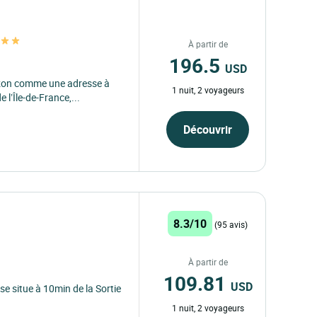
À partir de
196.5
USD
rbizon comme une adresse à
1 nuit, 2 voyageurs
 l’Île-de-France,...
Découvrir
8.3/10
(95 avis)
À partir de
109.81
USD
se situe à 10min de la Sortie
1 nuit, 2 voyageurs