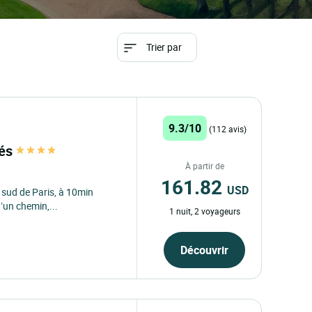
Trier par
9.3/10
(112 avis)
lés
À partir de
161.82
USD
u sud de Paris, à 10min
un chemin,...
1 nuit, 2 voyageurs
Découvrir