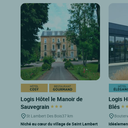
Logis Hôtel le Manoir de
Logis H
Sauvegrain
Blés
St Lambert Des Bois
37 km
Boutervi
Niché au cœur du village de Saint Lambert
Idéalement