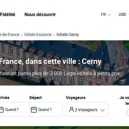
Fidélité
Nous découvrir
FR
USD
le-de-france
hôtels Essonne
hôtels Cerny
France, dans cette ville : Cerny
taurant parmi plus de 2 000 Logis Hôtels à petits prix
arrivée
départ
Voyageurs
Je v
le
2 Voyageurs