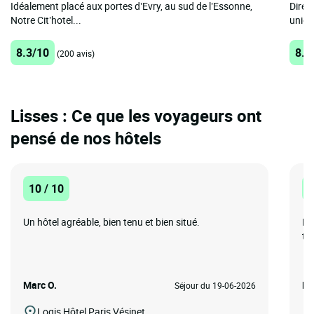
Idéalement placé aux portes d’Evry, au sud de l’Essonne,
Direc
Notre Cit’hotel...
uniqu
8.3/10
8.3
(200 avis)
Lisses : Ce que les voyageurs ont
pensé de nos hôtels
10 / 10
8
Un hôtel agréable, bien tenu et bien situé.
Pr
ta
Marc O.
Br
Séjour du 19-06-2026
Logis Hôtel Paris Vésinet