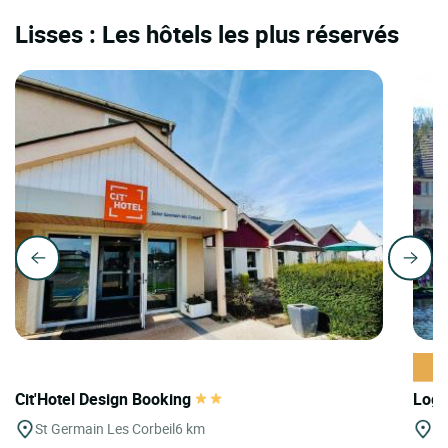
Lisses : Les hôtels les plus réservés
Cit'Hotel Design Booking
Logi
St Germain Les Corbeil
6 km
Vi