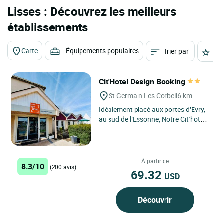
Lisses : Découvrez les meilleurs
établissements
Carte
Équipements populaires
Trier par
É
Cit'Hotel Design Booking
St Germain Les Corbeil
6 km
Idéalement placé aux portes d’Evry,
au sud de l’Essonne, Notre Cit’hotel
Design Booking de Saint-Germain-
les-Corbeil...
À partir de
8.3/10
(200 avis)
69.32
USD
Découvrir