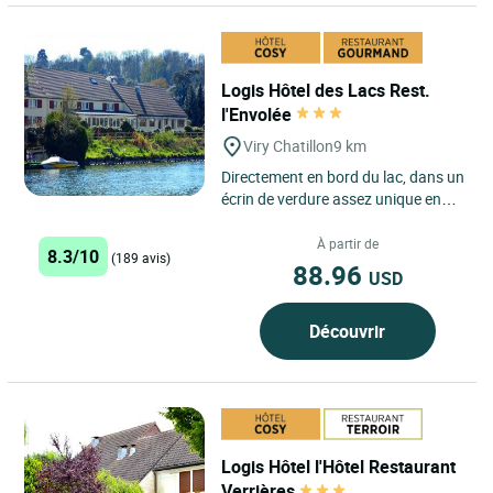
Logis Hôtel des Lacs Rest.
l'Envolée
Viry Chatillon
9 km
Directement en bord du lac, dans un
écrin de verdure assez unique en
région parisienne, notre
établissement vous propose...
À partir de
8.3/10
(189 avis)
88.96
USD
Découvrir
Logis Hôtel l'Hôtel Restaurant
Verrières