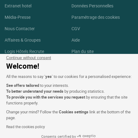
Extranet hotel
Données Personnelles
Média-Presse
Paramétrage des cookies
Nous Contacter
CGV
Affaires & Groupes
Aide
Logis Hôtels Recrute
Plan du site
Continue without consent
Crédits Photos
Welcome!
Suivez-nous
All the reasons to say ‘
yes
’ to our cookies for a personalised experience:
See offers tailored
to your interests.
Facebook
Instagram
To better understand your needs
by producing statistics.
To provide you with the services you request
by ensuring that the site
functions properly.
Linkedin
Change your mind? Follow the
Cookies settings
link at the bottom of the
page.
Read the cookies policy
Consents certified by