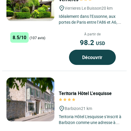
Verrieres Le Buisson
20 km
Idéalement dans l’Essonne, aux
portes de Paris entre l’A86 et A6,
Notre établissement vous accueille
toute l’année...
À partir de
8.5/10
(107 avis)
98.2
USD
Découvrir
Teritoria Hôtel L'esquisse
Barbizon
21 km
Teritoria Hôtel L'esquisse s’inscrit à
Barbizon comme une adresse à
part, au cœur d’un village