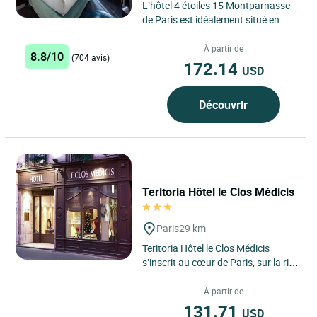
L’hôtel 4 étoiles 15 Montparnasse
de Paris est idéalement situé en
face de l’hôpital Necker. A deux pas
de la station...
À partir de
8.8/10
(704 avis)
172.14
USD
Découvrir
Teritoria Hôtel le Clos Médicis
Paris
29 km
Teritoria Hôtel le Clos Médicis
s’inscrit au cœur de Paris, sur la rive
gauche, dans le 5ᵉ arrondissement,
là où...
À partir de
131.71
USD