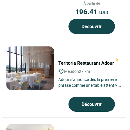
emblématique de l’Île-de-France,...
À partir de
196.41
USD
Découvrir
Teritoria Restaurant Adour
Meudon
27 km
Adour s’annonce dès la première
phrase comme une table attentive à
son environnement, installée à
Meudon, sur les...
Découvrir