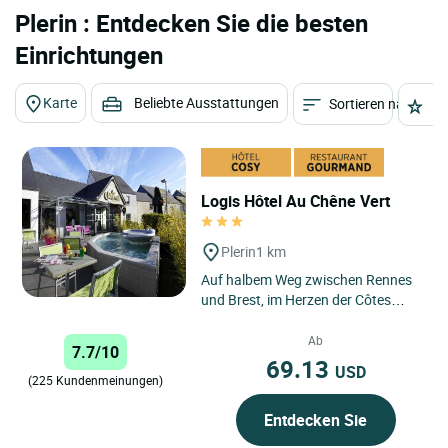
Plerin : Entdecken Sie die besten
Einrichtungen
Karte
Beliebte Ausstattungen
Sortieren nach
St
Logis Hôtel Au Chêne Vert
Plerin
1 km
Auf halbem Weg zwischen Rennes
und Brest, im Herzen der Côtes
d'Armor, empfängt Sie das Logis
Hotel-Restaurant "Au Chêne...
Ab
7.7/10
69.13
USD
(225 Kundenmeinungen)
Entdecken Sie