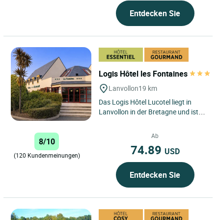
Entdecken Sie
Logis Hôtel les Fontaines
Lanvollon
19 km
Das Logis Hôtel Lucotel liegt in
Lanvollon in der Bretagne und ist
eine Einrichtung, die Sie das ganze
Jahr über für Ihre...
Ab
8/10
74.89
USD
(120 Kundenmeinungen)
Entdecken Sie