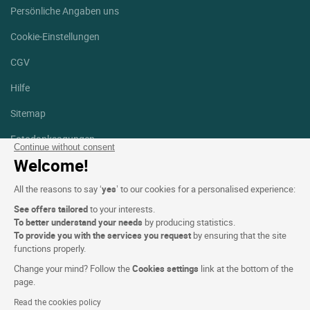
Persönliche Angaben uns
Cookie-Einstellungen
CGV
Hilfe
Sitemap
Fotodanksagungen
Continue without consent
Welcome!
Folgen Sie uns
Facebook
Instagram
All the reasons to say ‘
yes
’ to our cookies for a personalised experience:
See offers tailored
to your interests.
Linkedin
To better understand your needs
by producing statistics.
To provide you with the services you request
by ensuring that the site
functions properly.
Change your mind? Follow the
Cookies settings
link at the bottom of the
page.
Logis Hotel copyright © 2026 Alle Rechte vorbehalten - CGV.
Read the cookies policy