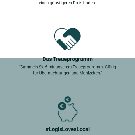
einen günstigeren Preis finden.
Das Treueprogramm
"Sammeln Sie € mit unserem Treueprogramm. Gültig
für Übernachtungen und Mahlzeiten."
#LogisLovesLocal