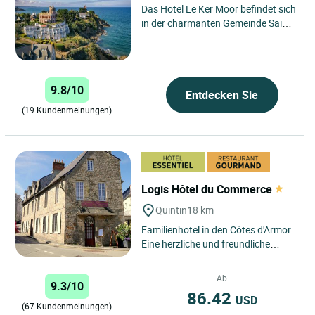
Das Hotel Le Ker Moor befindet sich
in der charmanten Gemeinde Saint-
Quay-Portrieux in der Bretagne und
genießt eine privilegierte...
9.8/10
Entdecken Sie
(19 Kundenmeinungen)
Logis Hôtel du Commerce
Quintin
18 km
Familienhotel in den Côtes d'Armor
Eine herzliche und freundliche
Adresse in Quintin
15 Minuten von Saint-Brieuc e...
Ab
9.3/10
86.42
USD
(67 Kundenmeinungen)