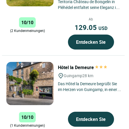
Teritoria Château de Boisgelin in
Pléhédel entfaltet seine Eleganz im
Herzen der Côtes-d’Armor in der
Bretagne, in...
Ab
10/10
129.05
USD
(2 Kundenmeinungen)
Entdecken Sie
Hôtel la Demeure
Guingamp
28 km
Das Hôtel la Demeure begrüßt Sie
im Herzen von Guingamp, in einer
ruhigen Straße, nur wenige Schritte
vom zentralen Platz...
10/10
Entdecken Sie
(1 Kundenmeinungen)