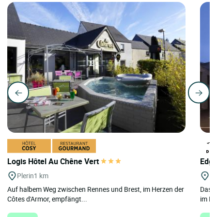
Logis Hôtel Au Chêne Vert
Edga
Plerin
1 km
St
Auf halbem Weg zwischen Rennes und Brest, im Herzen der
Das E
Côtes d'Armor, empfängt...
im He