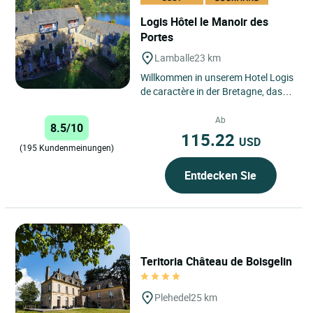
Logis Hôtel le Manoir des
Portes
Lamballe
23 km
Willkommen in unserem Hotel Logis
de caractère in der Bretagne, das
Manoir des Portes in Lamballe, auf
der Grundlage lokaler...
Ab
8.5/10
115.22
USD
(195 Kundenmeinungen)
Entdecken Sie
Teritoria Château de Boisgelin
Plehedel
25 km