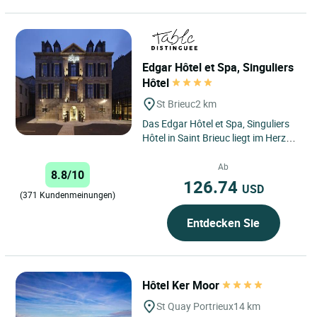
Edgar Hôtel et Spa, Singuliers
Hôtel
St Brieuc
2 km
Das Edgar Hôtel et Spa, Singuliers
Hôtel in Saint Brieuc liegt im Herzen
der Stadt Briochine und bietet einen
idealen Ausgangspunkt...
Ab
8.8/10
126.74
USD
(371 Kundenmeinungen)
Entdecken Sie
Hôtel Ker Moor
St Quay Portrieux
14 km