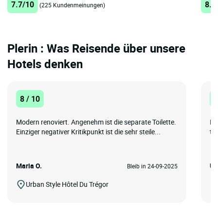
7.7/10
8.8
(225 Kundenmeinungen)
Plerin : Was Reisende über unsere
Hotels denken
8 / 10
8
Modern renoviert. Angenehm ist die separate Toilette.
Ev
Einziger negativer Kritikpunkt ist die sehr steile...
th
Maria O.
Uw
Bleib in 24-09-2025
Urban Style Hôtel Du Trégor