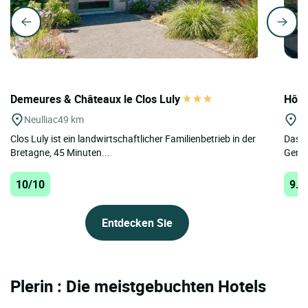
Demeures & Châteaux le Clos Luly
Hôte
Neulliac
49 km
St
Clos Luly ist ein landwirtschaftlicher Familienbetrieb in der
Das H
Bretagne, 45 Minuten...
Gemei
10/10
9.8
Entdecken Sie
Plerin : Die meistgebuchten Hotels