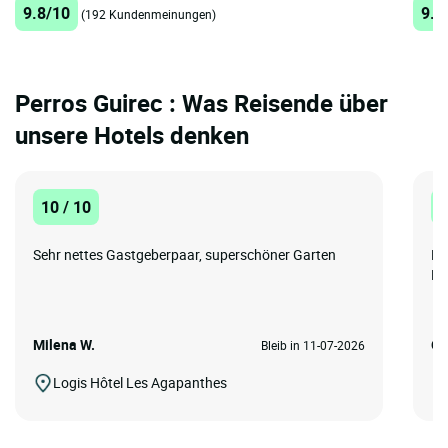
9.8/10
9.4
(192 Kundenmeinungen)
Perros Guirec : Was Reisende über
unsere Hotels denken
10 / 10
1
Sehr nettes Gastgeberpaar, superschöner Garten
Be
Mi
Milena W.
Ol
Bleib in 11-07-2026
Logis Hôtel Les Agapanthes