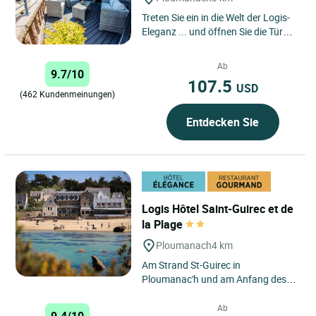
Treten Sie ein in die Welt der Logis-
Eleganz ... und öffnen Sie die Tür
des Logis Hôtel du Parc, das sich in
der Region...
Ab
9.7/10
107.5
USD
(462 Kundenmeinungen)
Entdecken Sie
Logis Hôtel Saint-Guirec et de
la Plage
Ploumanach
4 km
Am Strand St-Guirec in
Ploumanac'h und am Anfang des
Zöllnerpfades befindet sich das
Logis Hotel Saint-Guirec im
Ab