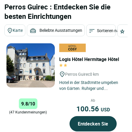
Perros Guirec : Entdecken Sie die
besten Einrichtungen
Karte
Beliebte Ausstattungen
Sortieren nach
St
Logis Hôtel Hermitage Hôtel
Perros Guirec
0 km
Hotel in der Stadtmitte umgeben
von Gärten. Ruhiger und
erholsamer Aufenthalt nahe dem
Freizeitzentrum und den
Ab
9.8/10
Stränden....
100.56
USD
(47 Kundenmeinungen)
Entdecken Sie