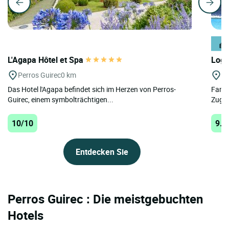
L'Agapa Hôtel et Spa
Logi
Perros Guirec
0 km
Pe
Das Hotel l'Agapa befindet sich im Herzen von Perros-
Famil
Guirec, einem symbolträchtigen...
Zugan
10/10
9.8
Entdecken Sie
Perros Guirec : Die meistgebuchten
Hotels