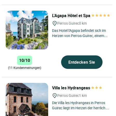
L'Agapa Hôtel et Spa
Perros Guirec
0 km
Das Hotel l'Agapa befindet sich im
Herzen von Perros-Guirec, einem
symbolträchtigen Badeort an der
rosa Granitküste in...
10/10
Entdecken Sie
(11 Kundenmeinungen)
Villa les Hydrangeas
Perros Guirec
1 km
Die Villa les Hydrangeas in Perros
Guirec liegt im Herzen der herrlichen
Bretagne an der Rosa Granitküste,