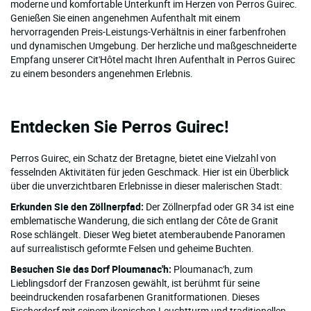
moderne und komfortable Unterkunft im Herzen von Perros Guirec.
Genießen Sie einen angenehmen Aufenthalt mit einem
hervorragenden Preis-Leistungs-Verhältnis in einer farbenfrohen
und dynamischen Umgebung. Der herzliche und maßgeschneiderte
Empfang unserer Cit'Hôtel macht Ihren Aufenthalt in Perros Guirec
zu einem besonders angenehmen Erlebnis.
Entdecken Sie Perros Guirec!
Perros Guirec, ein Schatz der Bretagne, bietet eine Vielzahl von
fesselnden Aktivitäten für jeden Geschmack. Hier ist ein Überblick
über die unverzichtbaren Erlebnisse in dieser malerischen Stadt:
Erkunden Sie den Zöllnerpfad:
Der Zöllnerpfad oder GR 34 ist eine
emblematische Wanderung, die sich entlang der Côte de Granit
Rose schlängelt. Dieser Weg bietet atemberaubende Panoramen
auf surrealistisch geformte Felsen und geheime Buchten.
Besuchen Sie das Dorf Ploumanac'h:
Ploumanac'h, zum
Lieblingsdorf der Franzosen gewählt, ist berühmt für seine
beeindruckenden rosafarbenen Granitformationen. Dieses
Fischerdorf mit seinem ikonischen Leuchtturm und traditionellen