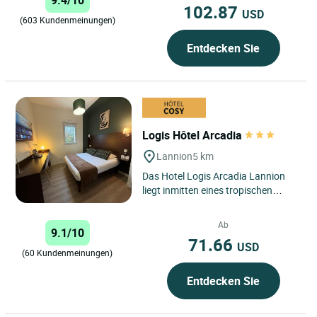
9.4/10
Herzen...
102.87
USD
(603 Kundenmeinungen)
Entdecken Sie
Logis Hôtel Arcadia
Lannion
5 km
Das Hotel Logis Arcadia Lannion
liegt inmitten eines tropischen
Gartens in der Nähe der
Fahrradroute und des GR 34. Es
Ab
9.1/10
befindet...
71.66
USD
(60 Kundenmeinungen)
Entdecken Sie