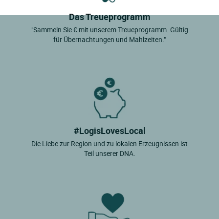
Das Treueprogramm
"Sammeln Sie € mit unserem Treueprogramm. Gültig
für Übernachtungen und Mahlzeiten."
#LogisLovesLocal
Die Liebe zur Region und zu lokalen Erzeugnissen ist
Teil unserer DNA.