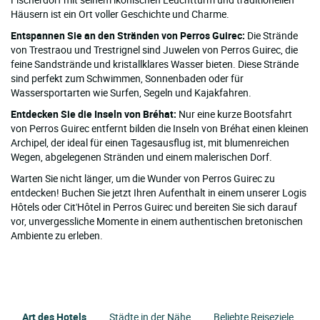
Häusern ist ein Ort voller Geschichte und Charme.
Entspannen Sie an den Stränden von Perros Guirec:
Die Strände
von Trestraou und Trestrignel sind Juwelen von Perros Guirec, die
feine Sandstrände und kristallklares Wasser bieten. Diese Strände
sind perfekt zum Schwimmen, Sonnenbaden oder für
Wassersportarten wie Surfen, Segeln und Kajakfahren.
Entdecken Sie die Inseln von Bréhat:
Nur eine kurze Bootsfahrt
von Perros Guirec entfernt bilden die Inseln von Bréhat einen kleinen
Archipel, der ideal für einen Tagesausflug ist, mit blumenreichen
Wegen, abgelegenen Stränden und einem malerischen Dorf.
Warten Sie nicht länger, um die Wunder von Perros Guirec zu
entdecken! Buchen Sie jetzt Ihren Aufenthalt in einem unserer Logis
Hôtels oder Cit'Hôtel in Perros Guirec und bereiten Sie sich darauf
vor, unvergessliche Momente in einem authentischen bretonischen
Ambiente zu erleben.
Art des Hotels
Städte in der Nähe
Beliebte Reiseziele