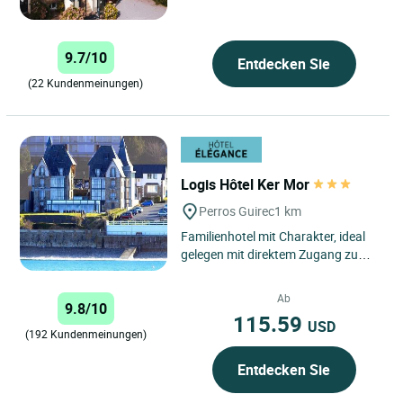
einem Ort, der...
9.7/10
Entdecken Sie
(22 Kundenmeinungen)
Logis Hôtel Ker Mor
Perros Guirec
1 km
Familienhotel mit Charakter, ideal
gelegen mit direktem Zugang zum
Strand durch seinen privaten
Garten. Sie genießen einen...
Ab
9.8/10
115.59
USD
(192 Kundenmeinungen)
Entdecken Sie