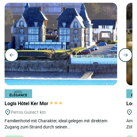
Logis Hôtel Ker Mor
Logi
Perros Guirec
1 km
P
Familienhotel mit Charakter, ideal gelegen mit direktem
Am St
Zugang zum Strand durch seinen...
Zölln