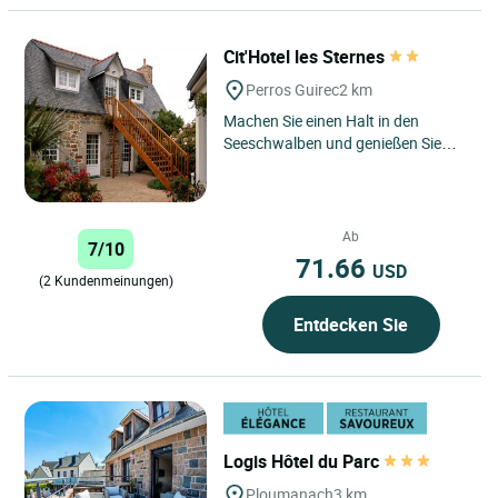
Cit'Hotel les Sternes
Perros Guirec
2 km
Machen Sie einen Halt in den
Seeschwalben und genießen Sie
eine außergewöhnliche Lage vor
den Toren der spektakulären...
Ab
7/10
71.66
USD
(2 Kundenmeinungen)
Entdecken Sie
Logis Hôtel du Parc
Ploumanach
3 km