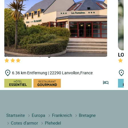
LOGIS HOTELS | Logis Hôtel les Fontaines
LOGI
6.36 km Entfernung | 22290 Lanvollon,France
1
Startseite
Europa
Frankreich
Bretagne
Cotes d'armor
Plehedel