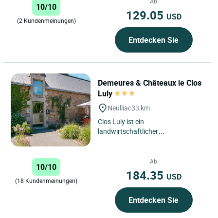
Bretagne, in...
Ab
10/10
129.05
USD
(2 Kundenmeinungen)
Entdecken Sie
Demeures & Châteaux le Clos
Luly
Neulliac
33 km
Clos Luly ist ein
landwirtschaftlicher
Familienbetrieb in der Bretagne, 45
Minuten von Vannes, 45 Minuten
von Saint-Brieuc,...
Ab
10/10
184.35
USD
(18 Kundenmeinungen)
Entdecken Sie