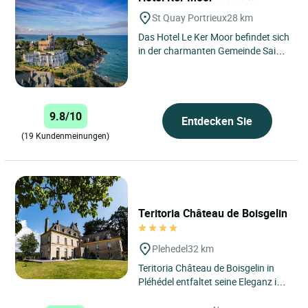
St Quay Portrieux
28 km
Das Hotel Le Ker Moor befindet sich
in der charmanten Gemeinde Saint-
Quay-Portrieux in der Bretagne und
genießt eine privilegierte...
9.8/10
Entdecken Sie
(19 Kundenmeinungen)
Teritoria Château de Boisgelin
Plehedel
32 km
Teritoria Château de Boisgelin in
Pléhédel entfaltet seine Eleganz im
Herzen der Côtes-d’Armor in der