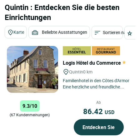
Quintin : Entdecken Sie die besten
Einrichtungen
Karte
Beliebte Ausstattungen
Sortieren nach
St
Logis Hôtel du Commerce
Quintin
0 km
Familienhotel in den Côtes d'Armor
Eine herzliche und freundliche
Adresse in Quintin
15 Minuten von Saint-Brieuc e...
Ab
9.3/10
86.42
USD
(67 Kundenmeinungen)
Entdecken Sie