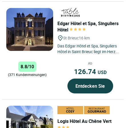
Edgar Hôtel et Spa, Singuliers
Hôtel
St Brieuc
16 km
Das Edgar Hôtel et Spa, Singuliers
Hôtel in Saint Brieuc liegt im Herzen
der Stadt Briochine und bietet einen
idealen Ausgangspunkt...
Ab
8.8/10
126.74
USD
(371 Kundenmeinungen)
Entdecken Sie
Logis Hôtel Au Chêne Vert