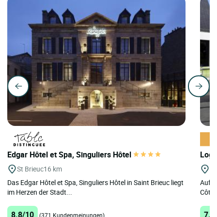
Edgar Hôtel et Spa, Singuliers Hôtel
Logi
St Brieuc
16 km
Pl
Das Edgar Hôtel et Spa, Singuliers Hôtel in Saint Brieuc liegt
Auf h
im Herzen der Stadt...
Côtes
8.8/10
7.7
(371 Kundenmeinungen)