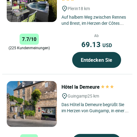
Plerin
18 km
Auf halbem Weg zwischen Rennes
und Brest, im Herzen der Côtes
d'Armor, empfängt Sie das Logis
Hotel-Restaurant "Au Chêne...
Ab
7.7/10
69.13
USD
(225 Kundenmeinungen)
Entdecken Sie
Hôtel la Demeure
Guingamp
25 km
Das Hôtel la Demeure begrüßt Sie
im Herzen von Guingamp, in einer
ruhigen Straße, nur wenige Schritte
vom zentralen Platz...