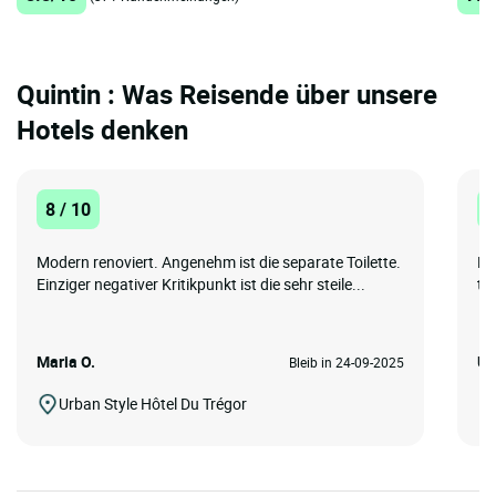
Quintin : Was Reisende über unsere
Hotels denken
8 / 10
8
Modern renoviert. Angenehm ist die separate Toilette.
Ev
Einziger negativer Kritikpunkt ist die sehr steile...
th
Maria O.
Uw
Bleib in 24-09-2025
Urban Style Hôtel Du Trégor