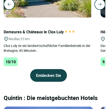
Demeures & Châteaux le Clos Luly
Hôte
Neulliac
33 km
St
Clos Luly ist ein landwirtschaftlicher Familienbetrieb in der
Das H
Bretagne, 45 Minuten...
Gemei
10/10
9.8
Entdecken Sie
Quintin : Die meistgebuchten Hotels