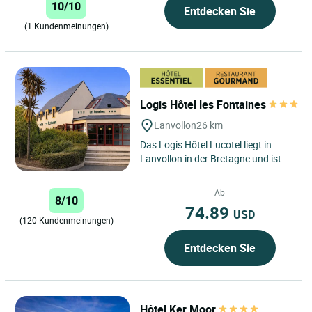
10/10
Entdecken Sie
(1 Kundenmeinungen)
Logis Hôtel les Fontaines
Lanvollon
26 km
Das Logis Hôtel Lucotel liegt in
Lanvollon in der Bretagne und ist
eine Einrichtung, die Sie das ganze
Jahr über für Ihre...
Ab
8/10
74.89
USD
(120 Kundenmeinungen)
Entdecken Sie
Hôtel Ker Moor