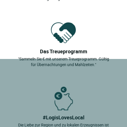
Das Treueprogramm
"Sammeln Sie € mit unserem Treueprogramm. Gültig
für Übernachtungen und Mahlzeiten."
#LogisLovesLocal
Die Liebe zur Region und zu lokalen Erzeugnissen ist